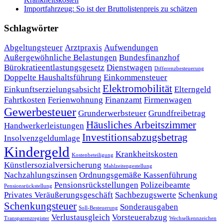
Importfahrzeug: So ist der Bruttolistenpreis zu schätzen
Schlagwörter
Abgeltungsteuer
Arztpraxis
Aufwendungen
Außergewöhnliche Belastungen
Bundesfinanzhof
Bürokratieentlastungsgesetz
Dienstwagen
Differenzbesteuerung
Doppelte Haushaltsführung
Einkommensteuer
Elektromobilität
Einkunftserzielungsabsicht
Elterngeld
Fahrtkosten
Ferienwohnung
Finanzamt
Firmenwagen
Gewerbesteuer
Grunderwerbsteuer
Grundfreibetrag
Häusliches Arbeitszimmer
Handwerkerleistungen
Investitionsabzugsbetrag
Insolvenzgeldumlage
Kindergeld
Krankheitskosten
Kostenbeteiligung
Künstlersozialversicherung
Mahlzeitengestellung
Nachzahlungszinsen
Ordnungsgemäße Kassenführung
Pensionsrückstellungen
Polizeibeamte
Pensionsrückstellung
Privates Veräußerungsgeschäft
Sachbezugswerte
Schenkung
Schenkungsteuer
Sonderausgaben
Soll-Besteuerung
Verlustausgleich
Vorsteuerabzug
Transparenzregister
Wechselkennzeichen