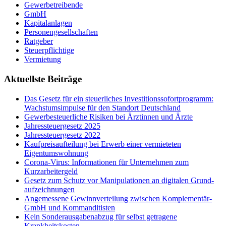
Gewerbetreibende
GmbH
Kapitalanlagen
Personengesellschaften
Ratgeber
Steuerpflichtige
Vermietung
Aktuellste Beiträge
Das Gesetz für ein steuerliches Investitionssofortprogramm:
Wachstumsimpulse für den Standort Deutschland
Gewerbesteuerliche Risiken bei Ärztinnen und Ärzte
Jahressteuergesetz 2025
Jahressteuergesetz 2022
Kaufpreisaufteilung bei Erwerb einer vermieteten
Eigentumswohnung
Corona-Virus: Informationen für Unternehmen zum
Kurzarbeitergeld
Ge­setz zum Schutz vor Ma­ni­pu­la­tio­nen an di­gi­ta­len Grund­
auf­zeich­nun­gen
Angemessene Gewinnverteilung zwischen Komplementär-
GmbH und Kommanditisten
Kein Sonderausgabenabzug für selbst getragene
Krankheitskosten