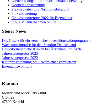
Niederlassungs- und Praxisübernahmeberatung
Kooperationsberatung
Praxisabgabe- und Nachfolgeberatung
Praxisbewertung
Grundsteuerreform 2022 für Eigentümer
DATEV Unternehmen online
Steuer News
Das Gesetz für ein steuerliches Investitionssofortprogramm:
Wachstumsimpulse für den Standort Deutschland
Gewerbesteuerliche Risiken bei Ärztinnen und Ärzte
Jahressteuergesetz 2025
Jahressteuergesetz 2022
Kaufpreisaufteilung bei Erwerb einer vermieteten
Eigentumswohnung
Kontakt
Merfort und Moor PartG mbB
Crön 29
47809 Krefeld