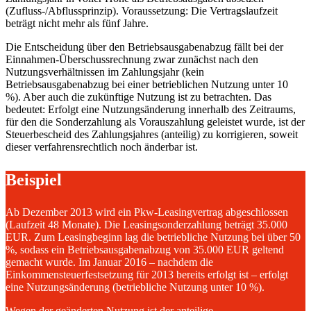
(Zufluss-/Abflussprinzip). Voraussetzung: Die Vertragslaufzeit
beträgt nicht mehr als fünf Jahre.
Die Entscheidung über den Betriebsausgabenabzug fällt bei der
Einnahmen-Überschussrechnung zwar zunächst nach den
Nutzungsverhältnissen im Zahlungsjahr (kein
Betriebsausgabenabzug bei einer betrieblichen Nutzung unter 10
%). Aber auch die zukünftige Nutzung ist zu betrachten. Das
bedeutet: Erfolgt eine Nutzungsänderung innerhalb des Zeitraums,
für den die Sonderzahlung als Vorauszahlung geleistet wurde, ist der
Steuerbescheid des Zahlungsjahres (anteilig) zu korrigieren, soweit
dieser verfahrensrechtlich noch änderbar ist.
Beispiel
Ab Dezember 2013 wird ein Pkw-Leasingvertrag abgeschlossen
(Laufzeit 48 Monate). Die Leasingsonderzahlung beträgt 35.000
EUR. Zum Leasingbeginn lag die betriebliche Nutzung bei über 50
%, sodass ein Betriebsausgabenabzug von 35.000 EUR geltend
gemacht wurde. Im Januar 2016 – nachdem die
Einkommensteuerfestsetzung für 2013 bereits erfolgt ist – erfolgt
eine Nutzungsänderung (betriebliche Nutzung unter 10 %).
Wegen der geänderten Nutzung ist der anteilige