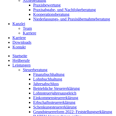
Ärzteberatung
Praxisbewertung
Praxisabgabe- und Nachfolgeberatung
Kooperationsberatung
Niederlassungs- und Praxisübernahmeberatung
Kanzlei
Team
Karriere
Karriere
Downloads
Kontakt
Startseite
Heilberufe
Leistungen
Steuerberatung
Finanzbuchhaltung
Lohnbuchhaltung
Jahresabschluss
Betriebliche Steuererklärung
Lohnsteuerjahresausgleich
Einkommensteuererklärung
Erbschaftssteuererklärung
Schenkungsteuererklärung
Grundsteuerreform 2022: Feststellungserklärung