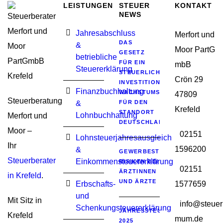
LEISTUNGEN
STEUER
KONTAKT
NEWS
Jahresabschluss
Merfort und
DAS
&
Moor PartG
GESETZ
betriebliche
FÜR EIN
mbB
Steuererklärung
STEUERLICHES
Crön 29
INVESTITIONSSOFORTPROGRA
Finanzbuchhaltung
WACHSTUMSIMPULSE
47809
Steuerberatung
&
FÜR DEN
Krefeld
STANDORT
Lohnbuchhaltung
Merfort und
DEUTSCHLAND
Moor –
02151
Lohnsteuerjahresausgleich
Ihr
1596200
&
GEWERBESTEUERLICHE
Steuerberater
Einkommensteuererklärung
RISIKEN BEI
02151
ÄRZTINNEN
in Krefeld
.
UND ÄRZTE
Erbschafts-
1577659
und
Mit Sitz in
info@steuer
Schenkungsteuererklärung
JAHRESSTEUERGESETZ
Krefeld
mum.de
2025