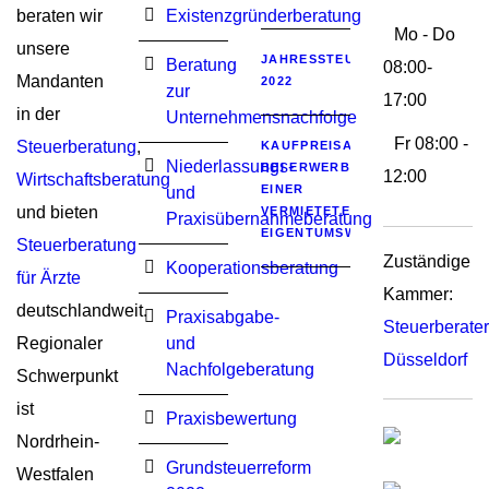
beraten wir
Existenzgründerberatung
Mo - Do
unsere
JAHRESSTEUERGESETZ
Beratung
08:00-
Mandanten
2022
zur
17:00
in der
Unternehmensnachfolge
Fr 08:00 -
Steuerberatung
,
KAUFPREISAUFTEILUNG
Niederlassungs-
BEI ERWERB
12:00
Wirtschaftsberatung
EINER
und
und bieten
VERMIETETEN
Praxisübernahmeberatung
EIGENTUMSWOHNUNG
Steuerberatung
Zuständige
Kooperationsberatung
für Ärzte
Kammer:
deutschlandweit.
Praxisabgabe-
Steuerberat
Regionaler
und
Düsseldorf
Nachfolgeberatung
Schwerpunkt
ist
Praxisbewertung
Nordrhein-
Grundsteuerreform
Westfalen