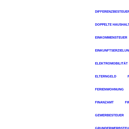
DIFFERENZBESTEUE
DOPPELTE HAUSHAL
EINKOMMENSTEUER
EINKUNFTSERZIELU
ELEKTROMOBILITÄT
ELTERNGELD
FERIENWOHNUNG
FINANZAMT
F
GEWERBESTEUER
GRUNDERWERBSTEU