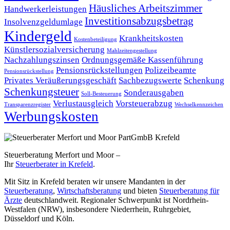
Häusliches Arbeitszimmer
Handwerkerleistungen
Investitionsabzugsbetrag
Insolvenzgeldumlage
Kindergeld
Krankheitskosten
Kostenbeteiligung
Künstlersozialversicherung
Mahlzeitengestellung
Nachzahlungszinsen
Ordnungsgemäße Kassenführung
Pensionsrückstellungen
Polizeibeamte
Pensionsrückstellung
Privates Veräußerungsgeschäft
Sachbezugswerte
Schenkung
Schenkungsteuer
Sonderausgaben
Soll-Besteuerung
Verlustausgleich
Vorsteuerabzug
Transparenzregister
Wechselkennzeichen
Werbungskosten
Steuerberatung Merfort und Moor –
Ihr
Steuerberater in Krefeld
.
Mit Sitz in Krefeld beraten wir unsere Mandanten in der
Steuerberatung
,
Wirtschaftsberatung
und bieten
Steuerberatung für
Ärzte
deutschlandweit. Regionaler Schwerpunkt ist Nordrhein-
Westfalen (NRW), insbesondere Niederrhein, Ruhrgebiet,
Düsseldorf und Köln.