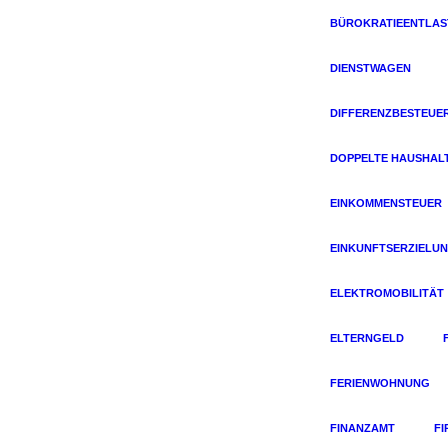
BÜROKRATIEENTLA
DIENSTWAGEN
DIFFERENZBESTEUE
DOPPELTE HAUSHAL
EINKOMMENSTEUER
EINKUNFTSERZIELU
ELEKTROMOBILITÄT
ELTERNGELD
FERIENWOHNUNG
FINANZAMT
F