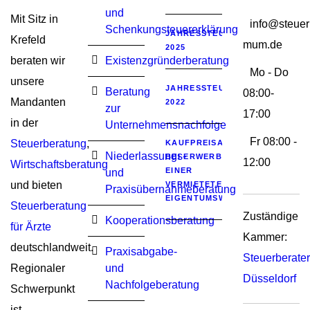
und
Mit Sitz in
info@steuer
Schenkungsteuererklärung
JAHRESSTEUERGESETZ
Krefeld
mum.de
2025
beraten wir
Existenzgründerberatung
Mo - Do
unsere
JAHRESSTEUERGESETZ
Beratung
08:00-
Mandanten
2022
zur
17:00
in der
Unternehmensnachfolge
Fr 08:00 -
Steuerberatung
,
KAUFPREISAUFTEILUNG
Niederlassungs-
BEI ERWERB
12:00
Wirtschaftsberatung
EINER
und
und bieten
VERMIETETEN
Praxisübernahmeberatung
EIGENTUMSWOHNUNG
Steuerberatung
Zuständige
Kooperationsberatung
für Ärzte
Kammer:
deutschlandweit.
Praxisabgabe-
Steuerberat
Regionaler
und
Düsseldorf
Nachfolgeberatung
Schwerpunkt
ist