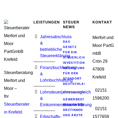
LEISTUNGEN
STEUER
KONTAKT
NEWS
Jahresabschluss
Merfort und
DAS
&
Moor PartG
GESETZ
betriebliche
FÜR EIN
mbB
Steuererklärung
STEUERLICHES
Crön 29
INVESTITIONSSOFORTPROGRA
Finanzbuchhaltung
WACHSTUMSIMPULSE
47809
Steuerberatung
&
FÜR DEN
Krefeld
STANDORT
Lohnbuchhaltung
Merfort und
DEUTSCHLAND
Moor –
02151
Lohnsteuerjahresausgleich
Ihr
1596200
&
GEWERBESTEUERLICHE
Steuerberater
Einkommensteuererklärung
RISIKEN BEI
02151
ÄRZTINNEN
in Krefeld
.
UND ÄRZTE
Erbschafts-
1577659