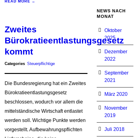
READ MORE →
NEWS NACH
MONAT
Zweites
Oktober
2025
Bürokratieentlastungsgesetz
kommt
Dezember
2022
Categories
Steuerpflichtige
September
2021
Die Bundesregierung hat ein Zweites
Bürokratieentlastungsgesetz
März 2020
beschlossen, wodurch vor allem die
November
mittelständische Wirtschaft entlastet
2019
werden soll. Wichtige Punkte werden
Juli 2018
vorgestellt. Aufbewahrungspflichten