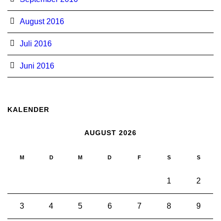
August 2016
Juli 2016
Juni 2016
KALENDER
AUGUST 2026
M
D
M
D
F
S
S
1
2
3
4
5
6
7
8
9