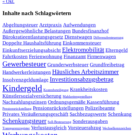
« Okt.
Inhalte nach Schlagwörtern
Abgeltungsteuer
Arztpraxis
Aufwendungen
Außergewöhnliche Belastungen
Bundesfinanzhof
Bürokratieentlastungsgesetz
Dienstwagen
Differenzbesteuerung
Doppelte Haushaltsführung
Einkommensteuer
Elektromobilität
Einkunftserzielungsabsicht
Elterngeld
Fahrtkosten
Ferienwohnung
Finanzamt
Firmenwagen
Gewerbesteuer
Grunderwerbsteuer
Grundfreibetrag
Häusliches Arbeitszimmer
Handwerkerleistungen
Investitionsabzugsbetrag
Insolvenzgeldumlage
Kindergeld
Krankheitskosten
Kostenbeteiligung
Künstlersozialversicherung
Mahlzeitengestellung
Nachzahlungszinsen
Ordnungsgemäße Kassenführung
Pensionsrückstellungen
Polizeibeamte
Pensionsrückstellung
Privates Veräußerungsgeschäft
Sachbezugswerte
Schenkung
Schenkungsteuer
Sonderausgaben
Soll-Besteuerung
Verlustausgleich
Vorsteuerabzug
Transparenzregister
Wechselkennzeichen