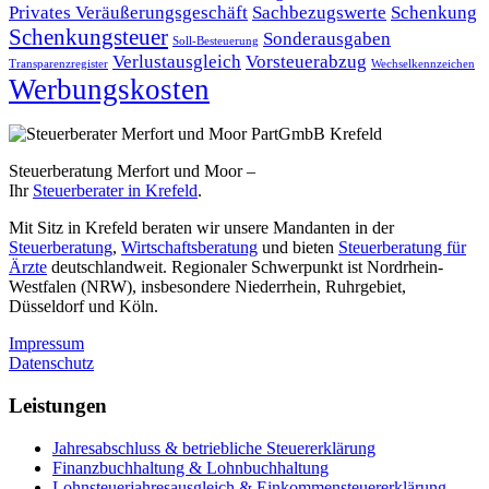
Privates Veräußerungsgeschäft
Sachbezugswerte
Schenkung
Schenkungsteuer
Sonderausgaben
Soll-Besteuerung
Verlustausgleich
Vorsteuerabzug
Transparenzregister
Wechselkennzeichen
Werbungskosten
Steuerberatung Merfort und Moor –
Ihr
Steuerberater in Krefeld
.
Mit Sitz in Krefeld beraten wir unsere Mandanten in der
Steuerberatung
,
Wirtschaftsberatung
und bieten
Steuerberatung für
Ärzte
deutschlandweit. Regionaler Schwerpunkt ist Nordrhein-
Westfalen (NRW), insbesondere Niederrhein, Ruhrgebiet,
Düsseldorf und Köln.
Impressum
Datenschutz
Leistungen
Jahresabschluss & betriebliche Steuererklärung
Finanzbuchhaltung & Lohnbuchhaltung
Lohnsteuerjahresausgleich & Einkommensteuererklärung