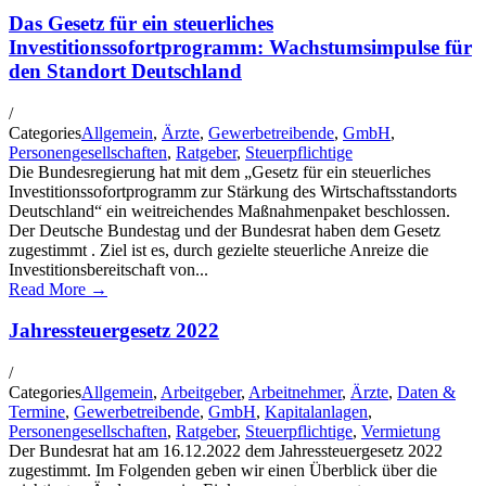
Das Gesetz für ein steuerliches
Investitionssofortprogramm: Wachstumsimpulse für
den Standort Deutschland
/
Categories
Allgemein
,
Ärzte
,
Gewerbetreibende
,
GmbH
,
Personengesellschaften
,
Ratgeber
,
Steuerpflichtige
Die Bundesregierung hat mit dem „Gesetz für ein steuerliches
Investitionssofortprogramm zur Stärkung des Wirtschaftsstandorts
Deutschland“ ein weitreichendes Maßnahmenpaket beschlossen.
Der Deutsche Bundestag und der Bundesrat haben dem Gesetz
zugestimmt . Ziel ist es, durch gezielte steuerliche Anreize die
Investitionsbereitschaft von...
Read More →
Jahressteuergesetz 2022
/
Categories
Allgemein
,
Arbeitgeber
,
Arbeitnehmer
,
Ärzte
,
Daten &
Termine
,
Gewerbetreibende
,
GmbH
,
Kapitalanlagen
,
Personengesellschaften
,
Ratgeber
,
Steuerpflichtige
,
Vermietung
Der Bundesrat hat am 16.12.2022 dem Jahressteuergesetz 2022
zugestimmt. Im Folgenden geben wir einen Überblick über die