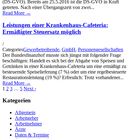
(DS-GVO). Bereits am 25.5.2016 ist die DS-GVO in Kraft
getreten. Nach einer Übergangszeit von zwei...
Read More →
Leistungen einer Krankenhaus-Cafeteria:
Ermäßigter Steuersatz möglich
/
Categories
Gewerbetreibende
,
GmbH
,
Personengesellschaften
Der Bundesfinanzhof musste sich jüngst mit folgender Frage
beschäftigen: Handelt es sich bei der Abgabe von Speisen und
Getränken in einer Krankenhaus-Cafeteria um eine ermäßigt zu
besteuernde Speiselieferung (7 %) oder um eine regelbesteuerte
Restaurationsleistung (19 %)? Erfreulich: Trotz vorhandener...
Read More →
1
2
3
…
5
Next ›
Kategorien
Allgemein
Arbeitgeber
Arbeitnehmer
Ärzte
Daten & Termine