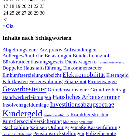
17
18
19
20
21
22
23
24
25
26
27
28
29
30
31
« Okt.
Inhalte nach Schlagwörtern
Abgeltungsteuer
Arztpraxis
Aufwendungen
Außergewöhnliche Belastungen
Bundesfinanzhof
Bürokratieentlastungsgesetz
Dienstwagen
Differenzbesteuerung
Doppelte Haushaltsführung
Einkommensteuer
Elektromobilität
Einkunftserzielungsabsicht
Elterngeld
Fahrtkosten
Ferienwohnung
Finanzamt
Firmenwagen
Gewerbesteuer
Grunderwerbsteuer
Grundfreibetrag
Häusliches Arbeitszimmer
Handwerkerleistungen
Investitionsabzugsbetrag
Insolvenzgeldumlage
Kindergeld
Krankheitskosten
Kostenbeteiligung
Künstlersozialversicherung
Mahlzeitengestellung
Nachzahlungszinsen
Ordnungsgemäße Kassenführung
Pensionsrückstellungen
Polizeibeamte
Pensionsrückstellung