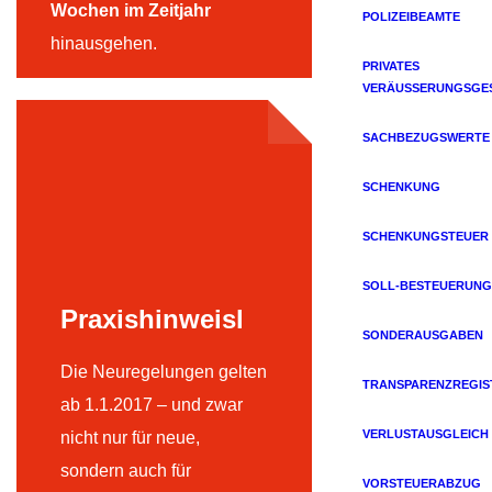
Wochen im Zeitjahr
POLIZEIBEAMTE
hinausgehen.
PRIVATES
VERÄUSSERUNGSGES
SACHBEZUGSWERTE
SCHENKUNG
SCHENKUNGSTEUER
SOLL-BESTEUERUNG
Praxishinweisl
SONDERAUSGABEN
Die Neuregelungen gelten
TRANSPARENZREGIS
ab 1.1.2017 – und zwar
VERLUSTAUSGLEICH
nicht nur für neue,
sondern auch für
VORSTEUERABZUG