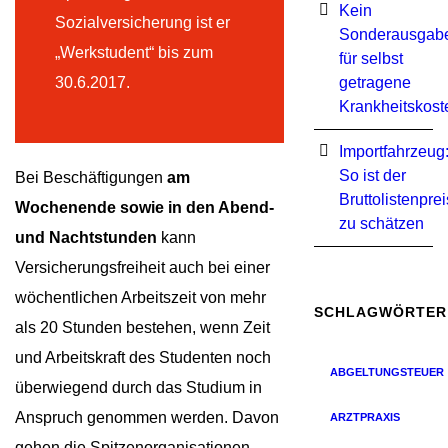
Kein
Sozialversicherung ist er
Sonderausgab
„Werkstudent“ bis zum
für selbst
30.6.2017.
getragene
Krankheitskost
Importfahrzeug
So ist der
Bei Beschäftigungen
am
Bruttolistenprei
Wochenende sowie in den Abend-
zu schätzen
und Nachtstunden
kann
Versicherungsfreiheit auch bei einer
wöchentlichen Arbeitszeit von mehr
SCHLAGWÖRTER
als 20 Stunden bestehen, wenn Zeit
und Arbeitskraft des Studenten noch
ABGELTUNGSTEUER
überwiegend durch das Studium in
Anspruch genommen werden. Davon
ARZTPRAXIS
gehen die Spitzenorganisationen