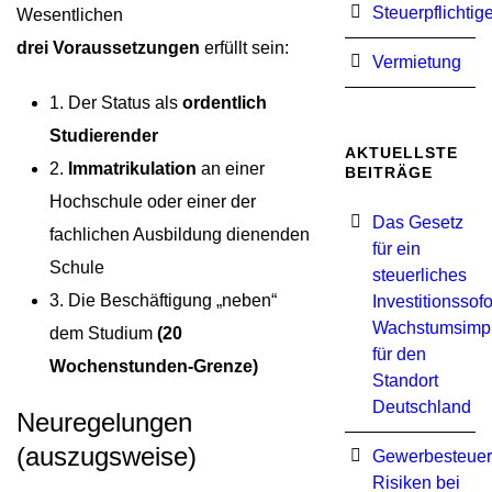
Steuerpflichtig
Wesentlichen
drei Voraussetzungen
erfüllt sein:
Vermietung
1. Der Status als
ordentlich
Studierender
AKTUELLSTE
2.
Immatrikulation
an einer
BEITRÄGE
Hochschule oder einer der
Das Gesetz
fachlichen Ausbildung dienenden
für ein
Schule
steuerliches
3. Die Beschäftigung „neben“
Investitionssof
Wachstumsimp
dem Studium
(20
für den
Wochenstunden-Grenze)
Standort
Deutschland
Neuregelungen
(auszugsweise)
Gewerbesteuer
Risiken bei