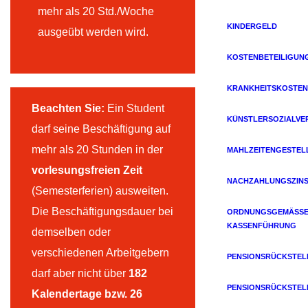
mehr als 20 Std./Woche
KINDERGELD
ausgeübt werden wird.
KOSTENBETEILIGUN
KRANKHEITSKOSTEN
Beachten Sie:
Ein Student
KÜNSTLERSOZIALVE
darf seine Beschäftigung auf
mehr als 20 Stunden in der
MAHLZEITENGESTEL
vorlesungsfreien Zeit
NACHZAHLUNGSZIN
(Semesterferien) ausweiten.
Die Beschäftigungsdauer bei
ORDNUNGSGEMÄSSE 
ASSENFÜHRUNG
demselben oder
verschiedenen Arbeitgebern
PENSIONSRÜCKSTE
darf aber nicht über
182
PENSIONSRÜCKSTE
Kalendertage bzw. 26