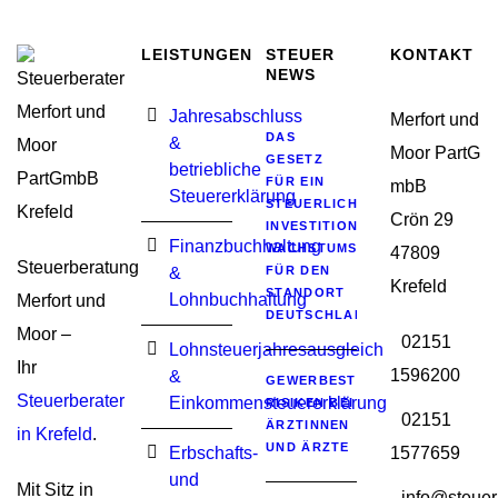
LEISTUNGEN
STEUER
KONTAKT
NEWS
Jahresabschluss
Merfort und
DAS
&
Moor PartG
GESETZ
betriebliche
FÜR EIN
mbB
Steuererklärung
STEUERLICHES
Crön 29
INVESTITIONSSOFORTPROGRA
Finanzbuchhaltung
WACHSTUMSIMPULSE
47809
Steuerberatung
&
FÜR DEN
Krefeld
STANDORT
Lohnbuchhaltung
Merfort und
DEUTSCHLAND
Moor –
02151
Lohnsteuerjahresausgleich
Ihr
1596200
&
GEWERBESTEUERLICHE
Steuerberater
Einkommensteuererklärung
RISIKEN BEI
02151
ÄRZTINNEN
in Krefeld
.
UND ÄRZTE
Erbschafts-
1577659
und
Mit Sitz in
info@steuer