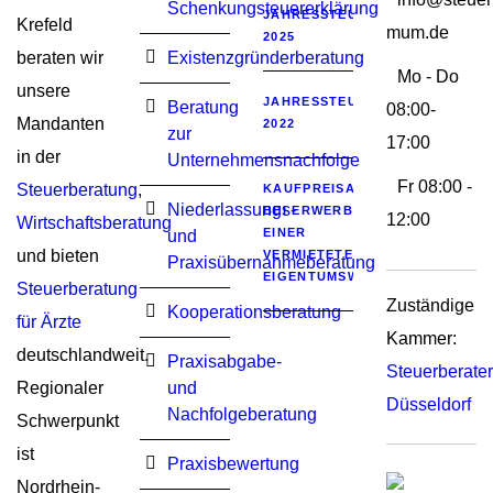
Schenkungsteuererklärung
JAHRESSTEUERGESETZ
Krefeld
mum.de
2025
beraten wir
Existenzgründerberatung
Mo - Do
unsere
JAHRESSTEUERGESETZ
Beratung
08:00-
Mandanten
2022
zur
17:00
in der
Unternehmensnachfolge
Fr 08:00 -
Steuerberatung
,
KAUFPREISAUFTEILUNG
Niederlassungs-
BEI ERWERB
12:00
Wirtschaftsberatung
EINER
und
und bieten
VERMIETETEN
Praxisübernahmeberatung
EIGENTUMSWOHNUNG
Steuerberatung
Zuständige
Kooperationsberatung
für Ärzte
Kammer:
deutschlandweit.
Praxisabgabe-
Steuerberat
Regionaler
und
Düsseldorf
Nachfolgeberatung
Schwerpunkt
ist
Praxisbewertung
Nordrhein-