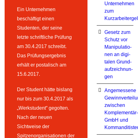
Unternehmen
Ein Unternehmen
zum
Kurzarbeiterge
beschäftigt einen
Studenten, der seine
Ge­setz zum
letzte schriftliche Prüfung
Schutz vor
am 30.4.2017 schreibt.
Ma­ni­pu­la­tio­
nen an di­gi­
Das Prüfungsergebnis
ta­len Grund­
erhält er postalisch am
auf­zeich­nun­
15.6.2017.
gen
Der Student hätte bislang
Angemessene
Gewinnverteil
nur bis zum 30.4.2017 als
zwischen
„Werkstudent“ gegolten.
Komplementär-
Nach der neuen
GmbH und
Sichtweise der
Kommanditiste
Spitzenorganisationen der