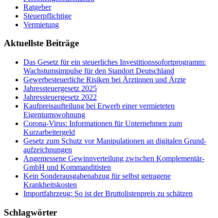
Ratgeber
Steuerpflichtige
Vermietung
Aktuellste Beiträge
Das Gesetz für ein steuerliches Investitionssofortprogramm:
Wachstumsimpulse für den Standort Deutschland
Gewerbesteuerliche Risiken bei Ärztinnen und Ärzte
Jahressteuergesetz 2025
Jahressteuergesetz 2022
Kaufpreisaufteilung bei Erwerb einer vermieteten
Eigentumswohnung
Corona-Virus: Informationen für Unternehmen zum
Kurzarbeitergeld
Ge­setz zum Schutz vor Ma­ni­pu­la­tio­nen an di­gi­ta­len Grund­
auf­zeich­nun­gen
Angemessene Gewinnverteilung zwischen Komplementär-
GmbH und Kommanditisten
Kein Sonderausgabenabzug für selbst getragene
Krankheitskosten
Importfahrzeug: So ist der Bruttolistenpreis zu schätzen
Schlagwörter