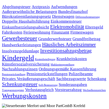
Abgeltungsteuer
Arztpraxis
Aufwendungen
Außergewöhnliche Belastungen
Bundesfinanzhof
Bürokratieentlastungsgesetz
Dienstwagen
Differenzbesteuerung
Doppelte Haushaltsführung
Einkommensteuer
Elektromobilität
Einkunftserzielungsabsicht
Elterngeld
Fahrtkosten
Ferienwohnung
Finanzamt
Firmenwagen
Gewerbesteuer
Grunderwerbsteuer
Grundfreibetrag
Häusliches Arbeitszimmer
Handwerkerleistungen
Investitionsabzugsbetrag
Insolvenzgeldumlage
Kindergeld
Krankheitskosten
Kostenbeteiligung
Künstlersozialversicherung
Mahlzeitengestellung
Nachzahlungszinsen
Ordnungsgemäße Kassenführung
Pensionsrückstellungen
Polizeibeamte
Pensionsrückstellung
Privates Veräußerungsgeschäft
Sachbezugswerte
Schenkung
Schenkungsteuer
Sonderausgaben
Soll-Besteuerung
Verlustausgleich
Vorsteuerabzug
Transparenzregister
Wechselkennzeichen
Werbungskosten