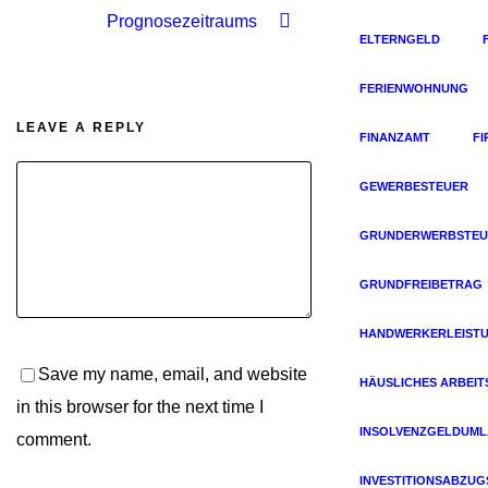
Prognosezeitraums
ELTERNGELD
FERIENWOHNUNG
LEAVE A REPLY
FINANZAMT
F
GEWERBESTEUER
GRUNDERWERBSTEU
GRUNDFREIBETRAG
HANDWERKERLEIST
Save my name, email, and website
HÄUSLICHES ARBEIT
in this browser for the next time I
INSOLVENZGELDUM
comment.
INVESTITIONSABZU