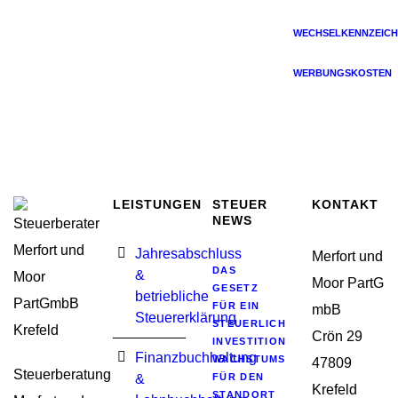
WECHSELKENNZEICH
WERBUNGSKOSTEN
LEISTUNGEN
STEUER
KONTAKT
NEWS
Jahresabschluss
Merfort und
DAS
&
Moor PartG
GESETZ
betriebliche
FÜR EIN
mbB
Steuererklärung
STEUERLICHES
Crön 29
INVESTITIONSSOFORTPROGRA
Finanzbuchhaltung
WACHSTUMSIMPULSE
47809
Steuerberatung
&
FÜR DEN
Krefeld
STANDORT