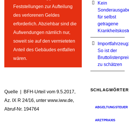
Kein
Feststellungen zur Aufteilung
Sonderausgab
des verlorenen Geldes
für selbst
erforderlich. Abziehbar sind die
getragene
Krankheitskost
Aufwendungen nämlich nur,
soweit sie auf den vermieteten
Importfahrzeug
Anteil des Gebäudes entfallen
So ist der
Bruttolistenprei
wären.
zu schätzen
SCHLAGWÖRTER
Quelle | BFH-Urteil vom 9.5.2017,
Az. IX R 24/16, unter www.iww.de,
ABGELTUNGSTEUER
Abruf-Nr. 194764
ARZTPRAXIS