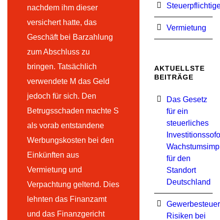
Steuerpflichtig
nachdem ihm dieser
versichert hatte, das
Vermietung
Geschäft bei Barzahlung
zum Abschluss zu
bringen. Tatsächlich
AKTUELLSTE
BEITRÄGE
verwendete M das Geld
jedoch für sich. Den
Das Gesetz
Betrugsschaden machte S
für ein
steuerliches
als vorab entstandene
Investitionssof
Werbungskosten bei den
Wachstumsimp
Einkünften aus
für den
Vermietung und
Standort
Deutschland
Verpachtung geltend. Dies
lehnten das Finanzamt
Gewerbesteuer
und das Finanzgericht
Risiken bei