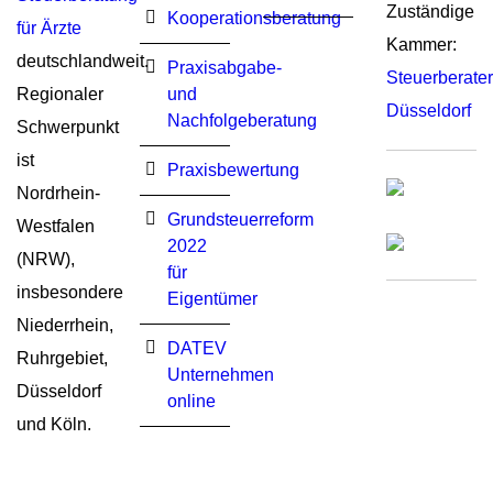
Zuständige
Kooperationsberatung
für Ärzte
Kammer:
deutschlandweit.
Praxisabgabe-
Steuerberat
Regionaler
und
Düsseldorf
Nachfolgeberatung
Schwerpunkt
ist
Praxisbewertung
Nordrhein-
Grundsteuerreform
Westfalen
2022
(NRW),
für
insbesondere
Eigentümer
Niederrhein,
DATEV
Ruhrgebiet,
Unternehmen
Düsseldorf
online
und Köln.