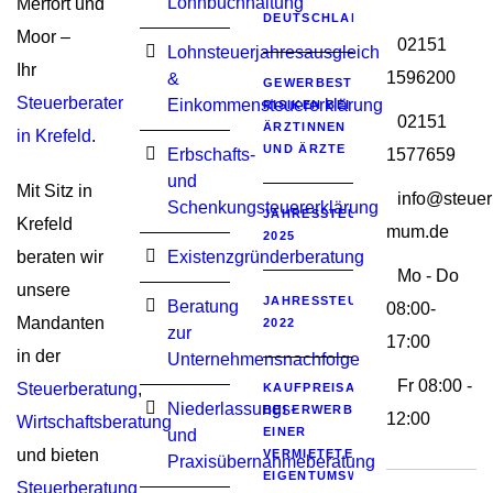
Lohnbuchhaltung
Merfort und
DEUTSCHLAND
Moor –
02151
Lohnsteuerjahresausgleich
Ihr
1596200
&
GEWERBESTEUERLICHE
Steuerberater
Einkommensteuererklärung
RISIKEN BEI
02151
ÄRZTINNEN
in Krefeld
.
UND ÄRZTE
Erbschafts-
1577659
und
Mit Sitz in
info@steuer
Schenkungsteuererklärung
JAHRESSTEUERGESETZ
Krefeld
mum.de
2025
beraten wir
Existenzgründerberatung
Mo - Do
unsere
JAHRESSTEUERGESETZ
Beratung
08:00-
Mandanten
2022
zur
17:00
in der
Unternehmensnachfolge
Fr 08:00 -
Steuerberatung
,
KAUFPREISAUFTEILUNG
Niederlassungs-
BEI ERWERB
12:00
Wirtschaftsberatung
EINER
und
und bieten
VERMIETETEN
Praxisübernahmeberatung
EIGENTUMSWOHNUNG
Steuerberatung