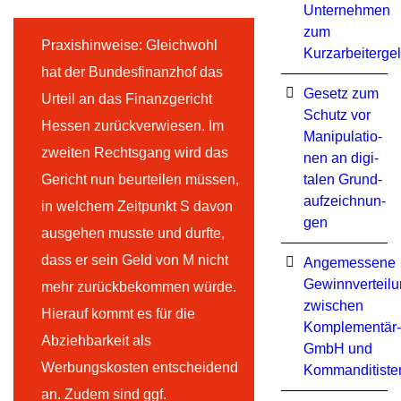
Unternehmen
zum
Praxishinweise: Gleichwohl
Kurzarbeiterge
hat der Bundesfinanzhof das
Ge­setz zum
Urteil an das Finanzgericht
Schutz vor
Hessen zurückverwiesen. Im
Ma­ni­pu­la­tio­
zweiten Rechtsgang wird das
nen an di­gi­
Gericht nun beurteilen müssen,
ta­len Grund­
auf­zeich­nun­
in welchem Zeitpunkt S davon
gen
ausgehen musste und durfte,
dass er sein Geld von M nicht
Angemessene
Gewinnverteil
mehr zurückbekommen würde.
zwischen
Hierauf kommt es für die
Komplementär-
Abziehbarkeit als
GmbH und
Werbungskosten entscheidend
Kommanditiste
an. Zudem sind ggf.