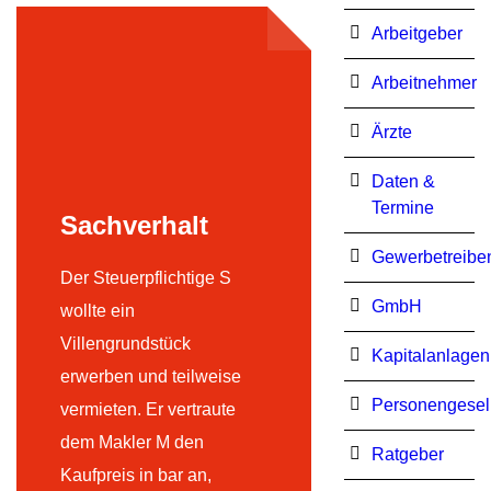
Arbeitgeber
Arbeitnehmer
Ärzte
Daten &
Termine
Sachverhalt
Gewerbetreibe
Der Steuerpflichtige S
GmbH
wollte ein
Villengrundstück
Kapitalanlagen
erwerben und teilweise
Personengesel
vermieten. Er vertraute
dem Makler M den
Ratgeber
Kaufpreis in bar an,