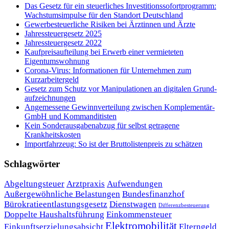
Das Gesetz für ein steuerliches Investitionssofortprogramm:
Wachstumsimpulse für den Standort Deutschland
Gewerbesteuerliche Risiken bei Ärztinnen und Ärzte
Jahressteuergesetz 2025
Jahressteuergesetz 2022
Kaufpreisaufteilung bei Erwerb einer vermieteten
Eigentumswohnung
Corona-Virus: Informationen für Unternehmen zum
Kurzarbeitergeld
Ge­setz zum Schutz vor Ma­ni­pu­la­tio­nen an di­gi­ta­len Grund­
auf­zeich­nun­gen
Angemessene Gewinnverteilung zwischen Komplementär-
GmbH und Kommanditisten
Kein Sonderausgabenabzug für selbst getragene
Krankheitskosten
Importfahrzeug: So ist der Bruttolistenpreis zu schätzen
Schlagwörter
Abgeltungsteuer
Arztpraxis
Aufwendungen
Außergewöhnliche Belastungen
Bundesfinanzhof
Bürokratieentlastungsgesetz
Dienstwagen
Differenzbesteuerung
Doppelte Haushaltsführung
Einkommensteuer
Elektromobilität
Einkunftserzielungsabsicht
Elterngeld