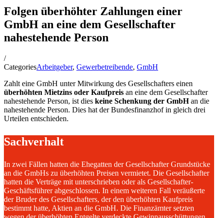
Folgen überhöhter Zahlungen einer
GmbH an eine dem Gesellschafter
nahestehende Person
/
Categories
Arbeitgeber
,
Gewerbetreibende
,
GmbH
Zahlt eine GmbH unter Mitwirkung des Gesellschafters einen
überhöhten Mietzins oder Kaufpreis
an eine dem Gesellschafter
nahestehende Person, ist dies
keine Schenkung der GmbH
an die
nahestehende Person. Dies hat der Bundesfinanzhof in gleich drei
Urteilen entschieden.
Sachverhalt
In zwei Fällen hatten die Ehegatten der Gesellschafter Grundstücke
an die GmbHs zu überhöhten Preisen vermietet. Die Gesellschafter
hatten die Verträge mit unterschrieben oder als Gesellschafter-
Geschäftsführer abgeschlossen. In einem weiteren Fall veräußerte
der Bruder des Gesellschafters, der den überhöhten Kaufpreis
bestimmt hatte, Aktien an die GmbH. Die Finanzämter setzten
wegen der überhöhten Entgelte verdeckte Gewinnausschüttungen