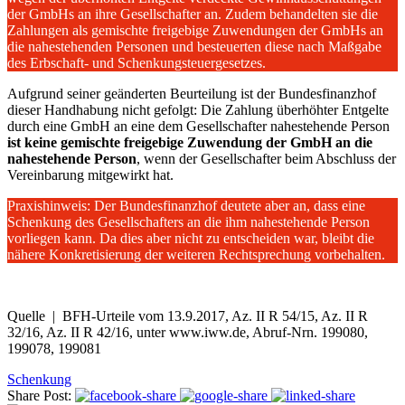
der GmbHs an ihre Gesellschafter an. Zudem behandelten sie die
Zahlungen als gemischte freigebige Zuwendungen der GmbHs an
die nahestehenden Personen und besteuerten diese nach Maßgabe
des Erbschaft- und Schenkungsteuergesetzes.
Aufgrund seiner geänderten Beurteilung ist der Bundesfinanzhof
dieser Handhabung nicht gefolgt: Die Zahlung überhöhter Entgelte
durch eine GmbH an eine dem Gesellschafter nahestehende Person
ist keine gemischte freigebige Zuwendung der GmbH an die
nahestehende Person
, wenn der Gesellschafter beim Abschluss der
Vereinbarung mitgewirkt hat.
Praxishinweis: Der Bundesfinanzhof deutete aber an, dass eine
Schenkung des Gesellschafters an die ihm nahestehende Person
vorliegen kann. Da dies aber nicht zu entscheiden war, bleibt die
nähere Konkretisierung der weiteren Rechtsprechung vorbehalten.
Quelle | BFH-Urteile vom 13.9.2017, Az. II R 54/15, Az. II R
32/16, Az. II R 42/16, unter www.iww.de, Abruf-Nrn. 199080,
199078, 199081
Schenkung
Share Post: