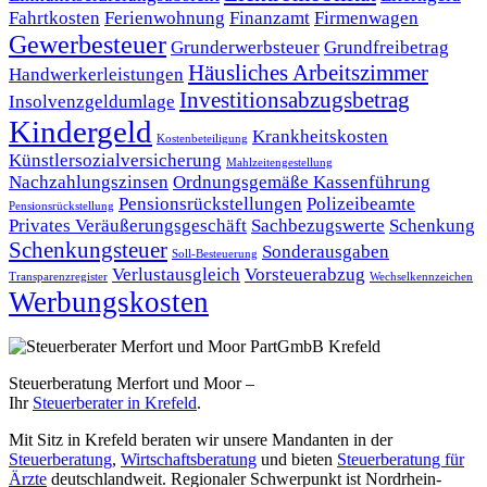
Fahrtkosten
Ferienwohnung
Finanzamt
Firmenwagen
Gewerbesteuer
Grunderwerbsteuer
Grundfreibetrag
Häusliches Arbeitszimmer
Handwerkerleistungen
Investitionsabzugsbetrag
Insolvenzgeldumlage
Kindergeld
Krankheitskosten
Kostenbeteiligung
Künstlersozialversicherung
Mahlzeitengestellung
Nachzahlungszinsen
Ordnungsgemäße Kassenführung
Pensionsrückstellungen
Polizeibeamte
Pensionsrückstellung
Privates Veräußerungsgeschäft
Sachbezugswerte
Schenkung
Schenkungsteuer
Sonderausgaben
Soll-Besteuerung
Verlustausgleich
Vorsteuerabzug
Transparenzregister
Wechselkennzeichen
Werbungskosten
Steuerberatung Merfort und Moor –
Ihr
Steuerberater in Krefeld
.
Mit Sitz in Krefeld beraten wir unsere Mandanten in der
Steuerberatung
,
Wirtschaftsberatung
und bieten
Steuerberatung für
Ärzte
deutschlandweit. Regionaler Schwerpunkt ist Nordrhein-