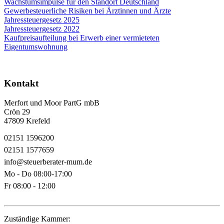
Wachstumsimpulse für den Standort Deutschland
Gewerbesteuerliche Risiken bei Ärztinnen und Ärzte
Jahressteuergesetz 2025
Jahressteuergesetz 2022
Kaufpreisaufteilung bei Erwerb einer vermieteten
Eigentumswohnung
Kontakt
Merfort und Moor PartG mbB
Crön 29
47809 Krefeld
02151 1596200
02151 1577659
info@steuerberater-mum.de
Mo - Do 08:00-17:00
Fr 08:00 - 12:00
Zuständige Kammer: