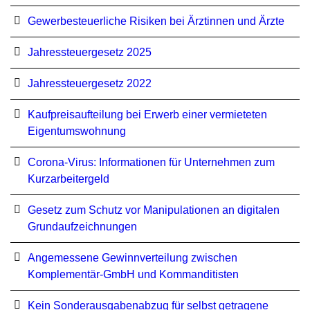
Gewerbesteuerliche Risiken bei Ärztinnen und Ärzte
Jahressteuergesetz 2025
Jahressteuergesetz 2022
Kaufpreisaufteilung bei Erwerb einer vermieteten
Eigentumswohnung
Corona-Virus: Informationen für Unternehmen zum
Kurzarbeitergeld
Ge­setz zum Schutz vor Ma­ni­pu­la­tio­nen an di­gi­ta­len
Grund­auf­zeich­nun­gen
Angemessene Gewinnverteilung zwischen
Komplementär-GmbH und Kommanditisten
Kein Sonderausgabenabzug für selbst getragene