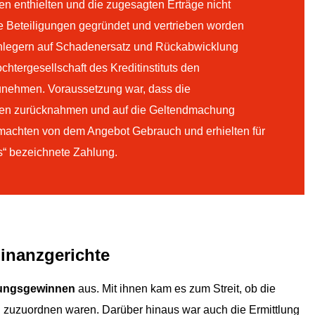
ien enthielten und die zugesagten Erträge nicht
die Beteiligungen gegründet und vertrieben worden
Anlegern auf Schadenersatz und Rückabwicklung
htergesellschaft des Kreditinstituts den
zunehmen. Voraussetzung war, dass die
agen zurücknahmen und auf die Geltendmachung
n machten von dem Angebot Gebrauch und erhielten für
is“ bezeichnete Zahlung.
inanzgerichte
rungsgewinnen
aus. Mit ihnen kam es zum Streit, ob die
 zuzuordnen waren. Darüber hinaus war auch die Ermittlung