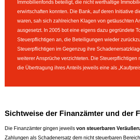
Immobilienfonds beteiligt, die nicht werthaltige Immobil
erwirtschaften konnten. Die Bank, auf deren Initiative 
waren, sah sich zahlreichen Klagen von getäuschten 
ausgesetzt. In 2005 bot eine eigens dazu gegründete Toc
Steuerpflichtigen an, die Beteiligungen wieder zurück
Steuerpflichtigen im Gegenzug ihre Schadenersatzkl
weiterer Ansprüche verzichteten. Die Steuerpflichtige
die Übertragung ihres Anteils jeweils eine als „Kaufpre
Sichtweise der Finanzämter und der F
Die Finanzämter gingen jeweils
von steuerbaren Veräuße
Zahlungen als Schadenersatz dem nicht steuerbaren Bereich