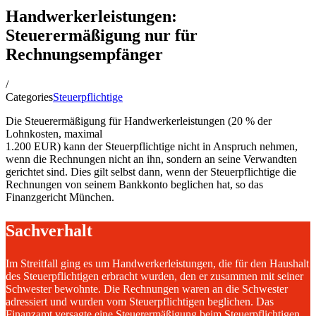
Handwerkerleistungen:
Steuerermäßigung nur für
Rechnungsempfänger
/
Categories
Steuerpflichtige
Die Steuerermäßigung für Handwerkerleistungen (20 % der
Lohnkosten, maximal
1.200 EUR) kann der Steuerpflichtige nicht in Anspruch nehmen,
wenn die Rechnungen nicht an ihn, sondern an seine Verwandten
gerichtet sind. Dies gilt selbst dann, wenn der Steuerpflichtige die
Rechnungen von seinem Bankkonto beglichen hat, so das
Finanzgericht München.
Sachverhalt
Im Streitfall ging es um Handwerkerleistungen, die für den Haushalt
des Steuerpflichtigen erbracht wurden, den er zusammen mit seiner
Schwester bewohnte. Die Rechnungen waren an die Schwester
adressiert und wurden vom Steuerpflichtigen beglichen. Das
Finanzamt versagte eine Steuerermäßigung beim Steuerpflichtigen,