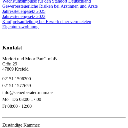
Wachstumsimpulse für den Standort Deutschland
Gewerbesteuerliche Risiken bei Ärztinnen und Ärzte
Jahressteuergesetz 2025
Jahressteuergesetz 2022
Kaufpreisaufteilung bei Erwerb einer vermieteten
Eigentumswohnung
Kontakt
Merfort und Moor PartG mbB
Crön 29
47809 Krefeld
02151 1596200
02151 1577659
info@steuerberater-mum.de
Mo - Do 08:00-17:00
Fr 08:00 - 12:00
Zuständige Kammer: