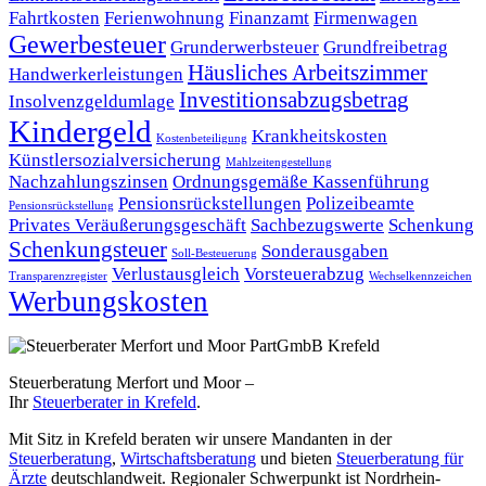
Fahrtkosten
Ferienwohnung
Finanzamt
Firmenwagen
Gewerbesteuer
Grunderwerbsteuer
Grundfreibetrag
Häusliches Arbeitszimmer
Handwerkerleistungen
Investitionsabzugsbetrag
Insolvenzgeldumlage
Kindergeld
Krankheitskosten
Kostenbeteiligung
Künstlersozialversicherung
Mahlzeitengestellung
Nachzahlungszinsen
Ordnungsgemäße Kassenführung
Pensionsrückstellungen
Polizeibeamte
Pensionsrückstellung
Privates Veräußerungsgeschäft
Sachbezugswerte
Schenkung
Schenkungsteuer
Sonderausgaben
Soll-Besteuerung
Verlustausgleich
Vorsteuerabzug
Transparenzregister
Wechselkennzeichen
Werbungskosten
Steuerberatung Merfort und Moor –
Ihr
Steuerberater in Krefeld
.
Mit Sitz in Krefeld beraten wir unsere Mandanten in der
Steuerberatung
,
Wirtschaftsberatung
und bieten
Steuerberatung für
Ärzte
deutschlandweit. Regionaler Schwerpunkt ist Nordrhein-