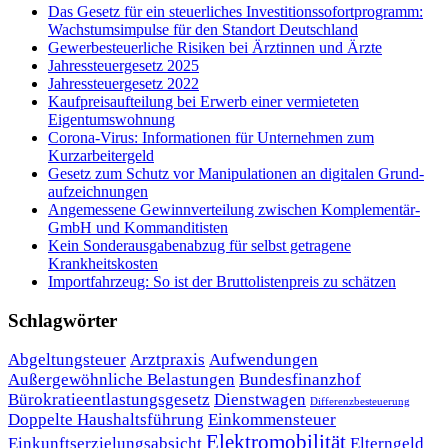
Das Gesetz für ein steuerliches Investitionssofortprogramm:
Wachstumsimpulse für den Standort Deutschland
Gewerbesteuerliche Risiken bei Ärztinnen und Ärzte
Jahressteuergesetz 2025
Jahressteuergesetz 2022
Kaufpreisaufteilung bei Erwerb einer vermieteten
Eigentumswohnung
Corona-Virus: Informationen für Unternehmen zum
Kurzarbeitergeld
Ge­setz zum Schutz vor Ma­ni­pu­la­tio­nen an di­gi­ta­len Grund­
auf­zeich­nun­gen
Angemessene Gewinnverteilung zwischen Komplementär-
GmbH und Kommanditisten
Kein Sonderausgabenabzug für selbst getragene
Krankheitskosten
Importfahrzeug: So ist der Bruttolistenpreis zu schätzen
Schlagwörter
Abgeltungsteuer
Arztpraxis
Aufwendungen
Außergewöhnliche Belastungen
Bundesfinanzhof
Bürokratieentlastungsgesetz
Dienstwagen
Differenzbesteuerung
Doppelte Haushaltsführung
Einkommensteuer
Elektromobilität
Einkunftserzielungsabsicht
Elterngeld