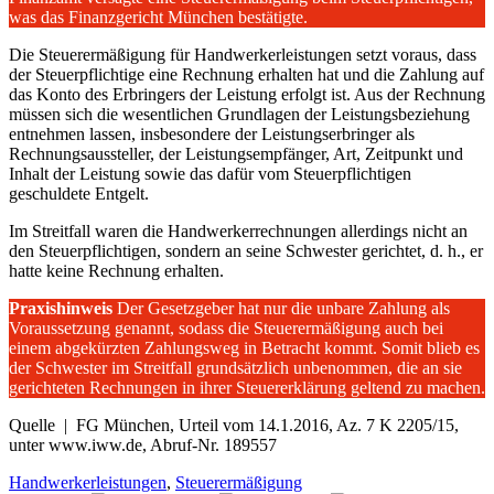
was das Finanzgericht München bestätigte.
Die Steuerermäßigung für Handwerkerleistungen setzt voraus, dass
der Steuerpflichtige eine Rechnung erhalten hat und die Zahlung auf
das Konto des Erbringers der Leistung erfolgt ist. Aus der Rechnung
müssen sich die wesentlichen Grundlagen der Leistungsbeziehung
entnehmen lassen, insbesondere der Leistungserbringer als
Rechnungsaussteller, der Leistungsempfänger, Art, Zeitpunkt und
Inhalt der Leistung sowie das dafür vom Steuerpflichtigen
geschuldete Entgelt.
Im Streitfall waren die Handwerkerrechnungen allerdings nicht an
den Steuerpflichtigen, sondern an seine Schwester gerichtet, d. h., er
hatte keine Rechnung erhalten.
Praxishinweis
Der Gesetzgeber hat nur die unbare Zahlung als
Voraussetzung genannt, sodass die Steuerermäßigung auch bei
einem abgekürzten Zahlungsweg in Betracht kommt. Somit blieb es
der Schwester im Streitfall grundsätzlich unbenommen, die an sie
gerichteten Rechnungen in ihrer Steuererklärung geltend zu machen.
Quelle | FG München, Urteil vom 14.1.2016, Az. 7 K 2205/15,
unter www.iww.de, Abruf-Nr. 189557
Handwerkerleistungen
,
Steuerermäßigung