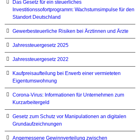
Das Gesetz für ein steuerliches
Investitionssofortprogramm: Wachstumsimpulse für den
Standort Deutschland
Gewerbesteuerliche Risiken bei Ärztinnen und Ärzte
Jahressteuergesetz 2025
Jahressteuergesetz 2022
Kaufpreisaufteilung bei Erwerb einer vermieteten
Eigentumswohnung
Corona-Virus: Informationen für Unternehmen zum
Kurzarbeitergeld
Ge­setz zum Schutz vor Ma­ni­pu­la­tio­nen an di­gi­ta­len
Grund­auf­zeich­nun­gen
Angemessene Gewinnverteilung zwischen