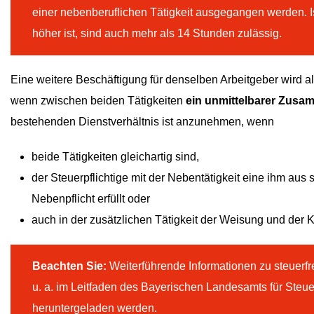
einer nebenberuflichen Tätigkeit ausgegangen werden. Ist 
höher ist, sind auch mehr als 14 Stunden zulässig.
Eine weitere Beschäftigung für denselben Arbeitgeber wird al
wenn zwischen beiden Tätigkeiten
ein unmittelbarer Zus
bestehenden Dienstverhältnis ist anzunehmen, wenn
beide Tätigkeiten gleichartig sind,
der Steuerpflichtige mit der Nebentätigkeit eine ihm aus 
Nebenpflicht erfüllt oder
auch in der zusätzlichen Tätigkeit der Weisung und der Ko
Beachten Sie:
Weiterführende Informationen zu steuerfr
u. a. im Leitfaden des Bayerischen Landesamts für Steue
heruntergeladen werden.