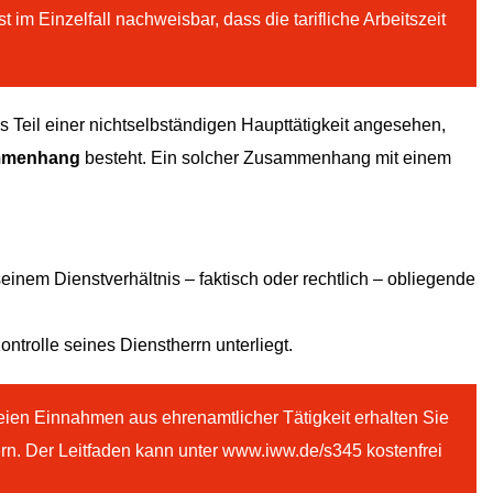
im Einzelfall nachweisbar, dass die tarifliche Arbeitszeit
s Teil einer nichtselbständigen Haupttätigkeit angesehen,
ammenhang
besteht. Ein solcher Zusammenhang mit einem
seinem Dienstverhältnis – faktisch oder rechtlich – obliegende
ntrolle seines Dienstherrn unterliegt.
eien Einnahmen aus ehrenamtlicher Tätigkeit erhalten Sie
rn. Der Leitfaden kann unter www.iww.de/s345 kostenfrei