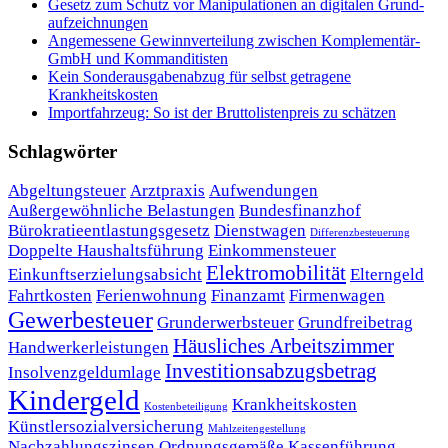
Ge­setz zum Schutz vor Ma­ni­pu­la­tio­nen an di­gi­ta­len Grund­
auf­zeich­nun­gen
Angemessene Gewinnverteilung zwischen Komplementär-
GmbH und Kommanditisten
Kein Sonderausgabenabzug für selbst getragene
Krankheitskosten
Importfahrzeug: So ist der Bruttolistenpreis zu schätzen
Schlagwörter
Abgeltungsteuer
Arztpraxis
Aufwendungen
Außergewöhnliche Belastungen
Bundesfinanzhof
Bürokratieentlastungsgesetz
Dienstwagen
Differenzbesteuerung
Doppelte Haushaltsführung
Einkommensteuer
Elektromobilität
Einkunftserzielungsabsicht
Elterngeld
Fahrtkosten
Ferienwohnung
Finanzamt
Firmenwagen
Gewerbesteuer
Grunderwerbsteuer
Grundfreibetrag
Häusliches Arbeitszimmer
Handwerkerleistungen
Investitionsabzugsbetrag
Insolvenzgeldumlage
Kindergeld
Krankheitskosten
Kostenbeteiligung
Künstlersozialversicherung
Mahlzeitengestellung
Nachzahlungszinsen
Ordnungsgemäße Kassenführung