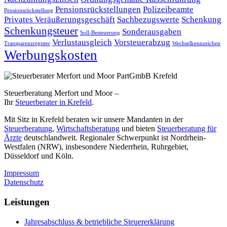
Pensionsrückstellungen
Polizeibeamte
Pensionsrückstellung
Privates Veräußerungsgeschäft
Sachbezugswerte
Schenkung
Schenkungsteuer
Sonderausgaben
Soll-Besteuerung
Verlustausgleich
Vorsteuerabzug
Transparenzregister
Wechselkennzeichen
Werbungskosten
Steuerberatung Merfort und Moor –
Ihr
Steuerberater in Krefeld
.
Mit Sitz in Krefeld beraten wir unsere Mandanten in der
Steuerberatung
,
Wirtschaftsberatung
und bieten
Steuerberatung für
Ärzte
deutschlandweit. Regionaler Schwerpunkt ist Nordrhein-
Westfalen (NRW), insbesondere Niederrhein, Ruhrgebiet,
Düsseldorf und Köln.
Impressum
Datenschutz
Leistungen
Jahresabschluss & betriebliche Steuererklärung