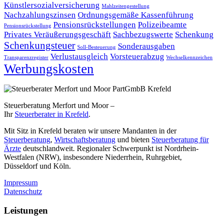
Künstlersozialversicherung
Mahlzeitengestellung
Nachzahlungszinsen
Ordnungsgemäße Kassenführung
Pensionsrückstellungen
Polizeibeamte
Pensionsrückstellung
Privates Veräußerungsgeschäft
Sachbezugswerte
Schenkung
Schenkungsteuer
Sonderausgaben
Soll-Besteuerung
Verlustausgleich
Vorsteuerabzug
Transparenzregister
Wechselkennzeichen
Werbungskosten
Steuerberatung Merfort und Moor –
Ihr
Steuerberater in Krefeld
.
Mit Sitz in Krefeld beraten wir unsere Mandanten in der
Steuerberatung
,
Wirtschaftsberatung
und bieten
Steuerberatung für
Ärzte
deutschlandweit. Regionaler Schwerpunkt ist Nordrhein-
Westfalen (NRW), insbesondere Niederrhein, Ruhrgebiet,
Düsseldorf und Köln.
Impressum
Datenschutz
Leistungen