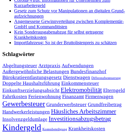
Corona-Virus: Informationen für Unternehmen zum
Kurzarbeitergeld
Ge­setz zum Schutz vor Ma­ni­pu­la­tio­nen an di­gi­ta­len Grund­
auf­zeich­nun­gen
Angemessene Gewinnverteilung zwischen Komplementär-
GmbH und Kommanditisten
Kein Sonderausgabenabzug für selbst getragene
Krankheitskosten
Importfahrzeug: So ist der Bruttolistenpreis zu schätzen
Schlagwörter
Abgeltungsteuer
Arztpraxis
Aufwendungen
Außergewöhnliche Belastungen
Bundesfinanzhof
Bürokratieentlastungsgesetz
Dienstwagen
Differenzbesteuerung
Doppelte Haushaltsführung
Einkommensteuer
Elektromobilität
Einkunftserzielungsabsicht
Elterngeld
Fahrtkosten
Ferienwohnung
Finanzamt
Firmenwagen
Gewerbesteuer
Grunderwerbsteuer
Grundfreibetrag
Häusliches Arbeitszimmer
Handwerkerleistungen
Investitionsabzugsbetrag
Insolvenzgeldumlage
Kindergeld
Krankheitskosten
Kostenbeteiligung