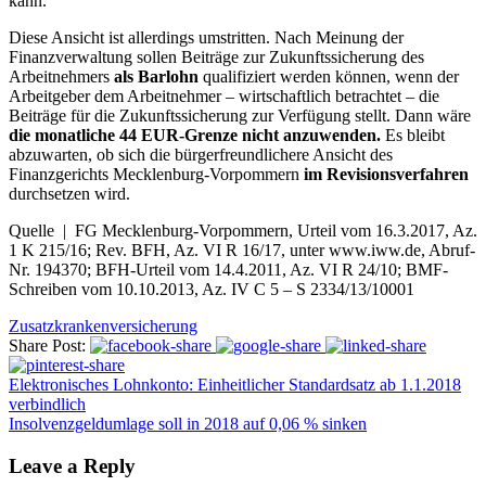
kann.
Diese Ansicht ist allerdings umstritten. Nach Meinung der
Finanzverwaltung sollen Beiträge zur Zukunftssicherung des
Arbeitnehmers
als Barlohn
qualifiziert werden können, wenn der
Arbeitgeber dem Arbeitnehmer – wirtschaftlich betrachtet – die
Beiträge für die Zukunftssicherung zur Verfügung stellt. Dann wäre
die monatliche 44 EUR-Grenze nicht anzuwenden.
Es bleibt
abzuwarten, ob sich die bürgerfreundlichere Ansicht des
Finanzgerichts Mecklenburg-Vorpommern
im Revisionsverfahren
durchsetzen wird.
Quelle | FG Mecklenburg-Vorpommern, Urteil vom 16.3.2017, Az.
1 K 215/16; Rev. BFH, Az. VI R 16/17, unter www.iww.de, Abruf-
Nr. 194370; BFH-Urteil vom 14.4.2011, Az. VI R 24/10; BMF-
Schreiben vom 10.10.2013, Az. IV C 5 – S 2334/13/10001
Zusatzkrankenversicherung
Share Post:
Elektronisches Lohnkonto: Einheitlicher Standardsatz ab 1.1.2018
verbindlich
Insolvenzgeldumlage soll in 2018 auf 0,06 % sinken
Leave a Reply