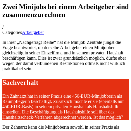
Zwei Minijobs bei einem Arbeitgeber sind
zusammenzurechnen
/
Categories
Arbeitgeber
In ihrer „Nachgefragt-Reihe“ hat die Minijob-Zentrale jüngst die
Frage beantwortet, ob derselbe Arbeitgeber einen Minijobber
gleichzeitig in seiner Einzelfirma und in seinem privaten Haushalt
beschäftigen kann. Dies ist zwar grundsätzlich möglich, dürfte aber
wegen der damit verbundenen Restriktionen oftmals nicht wirklich
praktikabel sein.
Sachverhalt
Ein Zahnarzt hat in seiner Praxis eine 450-EUR-Minijobberin als
Raumpflegerin beschäftigt. Zusätzlich möchte er sie (ebenfalls auf
450-EUR-Basis) in seinem privaten Haushalt als Haushaltshilfe
einstellen. Die Beschäftigung als Haushaltshilfe soll über das
Haushaltsscheck-Verfahren abgerechnet werden. Ist das möglich?
Der Zahnarzt kann die Minijobberin sowohl in seiner Praxis als