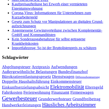
Kaufpreisaufteilung bei Erwerb einer vermieteten
Eigentumswohnung
Corona-Virus: Informationen für Unternehmen zum
Kurzarbeitergeld
Ge­setz zum Schutz vor Ma­ni­pu­la­tio­nen an di­gi­ta­len Grund­
auf­zeich­nun­gen
Angemessene Gewinnverteilung zwischen Komplementär-
GmbH und Kommanditisten
Kein Sonderausgabenabzug für selbst getragene
Krankheitskosten
Importfahrzeug: So ist der Bruttolistenpreis zu schätzen
Schlagwörter
Abgeltungsteuer
Arztpraxis
Aufwendungen
Außergewöhnliche Belastungen
Bundesfinanzhof
Bürokratieentlastungsgesetz
Dienstwagen
Differenzbesteuerung
Doppelte Haushaltsführung
Einkommensteuer
Elektromobilität
Einkunftserzielungsabsicht
Elterngeld
Fahrtkosten
Ferienwohnung
Finanzamt
Firmenwagen
Gewerbesteuer
Grunderwerbsteuer
Grundfreibetrag
Häusliches Arbeitszimmer
Handwerkerleistungen