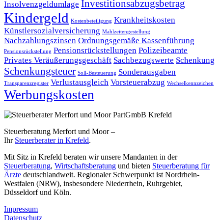
Investitionsabzugsbetrag
Insolvenzgeldumlage
Kindergeld
Krankheitskosten
Kostenbeteiligung
Künstlersozialversicherung
Mahlzeitengestellung
Nachzahlungszinsen
Ordnungsgemäße Kassenführung
Pensionsrückstellungen
Polizeibeamte
Pensionsrückstellung
Privates Veräußerungsgeschäft
Sachbezugswerte
Schenkung
Schenkungsteuer
Sonderausgaben
Soll-Besteuerung
Verlustausgleich
Vorsteuerabzug
Transparenzregister
Wechselkennzeichen
Werbungskosten
Steuerberatung Merfort und Moor –
Ihr
Steuerberater in Krefeld
.
Mit Sitz in Krefeld beraten wir unsere Mandanten in der
Steuerberatung
,
Wirtschaftsberatung
und bieten
Steuerberatung für
Ärzte
deutschlandweit. Regionaler Schwerpunkt ist Nordrhein-
Westfalen (NRW), insbesondere Niederrhein, Ruhrgebiet,
Düsseldorf und Köln.
Impressum
Datenschutz