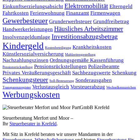
Elektromobilität
Einkunftserzielungsabsicht
Elterngeld
Fahrtkosten
Ferienwohnung
Finanzamt
Firmenwagen
Gewerbesteuer
Grunderwerbsteuer
Grundfreibetrag
Häusliches Arbeitszimmer
Handwerkerleistungen
Investitionsabzugsbetrag
Insolvenzgeldumlage
Kindergeld
Krankheitskosten
Kostenbeteiligung
Künstlersozialversicherung
Mahlzeitengestellung
Nachzahlungszinsen
Ordnungsgemäße Kassenführung
Pensionsrückstellungen
Polizeibeamte
Pensionsrückstellung
Privates Veräußerungsgeschäft
Sachbezugswerte
Schenkung
Schenkungsteuer
Sonderausgaben
Soll-Besteuerung
Verlustausgleich
Vorsteuerabzug
Transparenzregister
Wechselkennzeichen
Werbungskosten
Steuerberatung Merfort und Moor –
Ihr
Steuerberater in Krefeld
.
Mit Sitz in Krefeld beraten wir unsere Mandanten in der
Steuerberatung
,
Wirtschaftsberatung
und bieten
Steuerberatung für