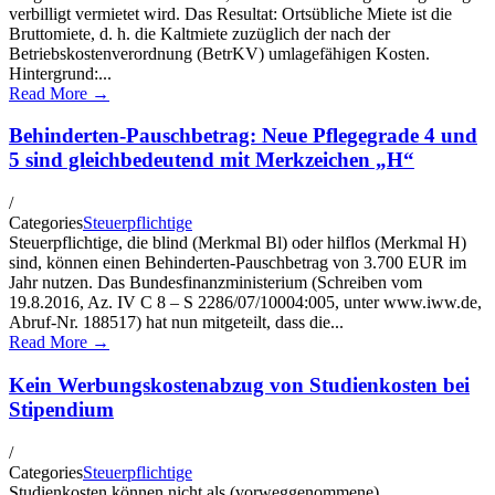
verbilligt vermietet wird. Das Resultat: Ortsübliche Miete ist die
Bruttomiete, d. h. die Kaltmiete zuzüglich der nach der
Betriebskostenverordnung (BetrKV) umlagefähigen Kosten.
Hintergrund:...
Read More →
Behinderten-Pauschbetrag: Neue Pflegegrade 4 und
5 sind gleichbedeutend mit Merkzeichen „H“
/
Categories
Steuerpflichtige
Steuerpflichtige, die blind (Merkmal Bl) oder hilflos (Merkmal H)
sind, können einen Behinderten-Pauschbetrag von 3.700 EUR im
Jahr nutzen. Das Bundesfinanzministerium (Schreiben vom
19.8.2016, Az. IV C 8 – S 2286/07/10004:005, unter www.iww.de,
Abruf-Nr. 188517) hat nun mitgeteilt, dass die...
Read More →
Kein Werbungskostenabzug von Studienkosten bei
Stipendium
/
Categories
Steuerpflichtige
Studienkosten können nicht als (vorweggenommene)