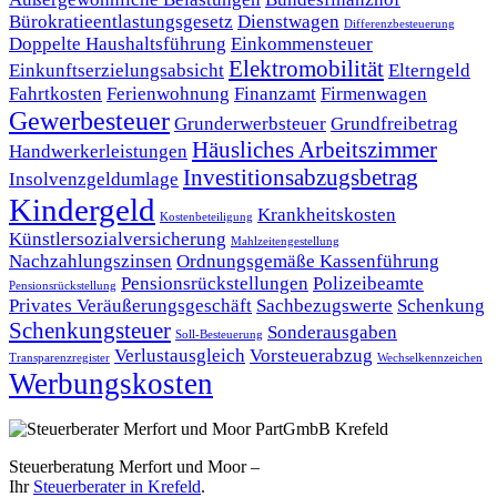
Bürokratieentlastungsgesetz
Dienstwagen
Differenzbesteuerung
Doppelte Haushaltsführung
Einkommensteuer
Elektromobilität
Einkunftserzielungsabsicht
Elterngeld
Fahrtkosten
Ferienwohnung
Finanzamt
Firmenwagen
Gewerbesteuer
Grunderwerbsteuer
Grundfreibetrag
Häusliches Arbeitszimmer
Handwerkerleistungen
Investitionsabzugsbetrag
Insolvenzgeldumlage
Kindergeld
Krankheitskosten
Kostenbeteiligung
Künstlersozialversicherung
Mahlzeitengestellung
Nachzahlungszinsen
Ordnungsgemäße Kassenführung
Pensionsrückstellungen
Polizeibeamte
Pensionsrückstellung
Privates Veräußerungsgeschäft
Sachbezugswerte
Schenkung
Schenkungsteuer
Sonderausgaben
Soll-Besteuerung
Verlustausgleich
Vorsteuerabzug
Transparenzregister
Wechselkennzeichen
Werbungskosten
Steuerberatung Merfort und Moor –
Ihr
Steuerberater in Krefeld
.