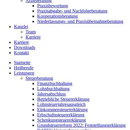
Ärzteberatung
Praxisbewertung
Praxisabgabe- und Nachfolgeberatung
Kooperationsberatung
Niederlassungs- und Praxisübernahmeberatung
Kanzlei
Team
Karriere
Karriere
Downloads
Kontakt
Startseite
Heilberufe
Leistungen
Steuerberatung
Finanzbuchhaltung
Lohnbuchhaltung
Jahresabschluss
Betriebliche Steuererklärung
Lohnsteuerjahresausgleich
Einkommensteuererklärung
Erbschaftssteuererklärung
Schenkungsteuererklärung
Grundsteuerreform 2022: Feststellungserklärung