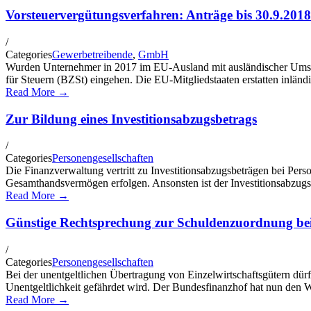
Vorsteuervergütungsverfahren: Anträge bis 30.9.2018 
/
Categories
Gewerbetreibende
,
GmbH
Wurden Unternehmer in 2017 im EU-Ausland mit ausländischer Umsatzs
für Steuern (BZSt) eingehen. Die EU-Mitgliedstaaten erstatten inlän
Read More →
Zur Bildung eines Investitionsabzugsbetrags
/
Categories
Personengesellschaften
Die Finanzverwaltung vertritt zu Investitionsabzugsbeträgen bei Pe
Gesamthandsvermögen erfolgen. Ansonsten ist der Investitionsabzugs
Read More →
Günstige Rechtsprechung zur Schuldenzuordnung bei
/
Categories
Personengesellschaften
Bei der unentgeltlichen Übertragung von Einzelwirtschaftsgütern dürf
Unentgeltlichkeit gefährdet wird. Der Bundesfinanzhof hat nun den W
Read More →