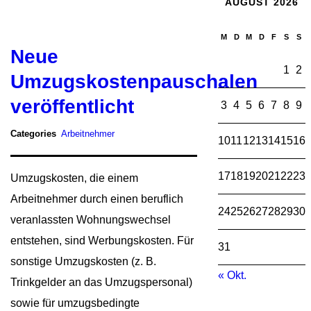
AUGUST 2026
M
D
M
D
F
S
S
Neue
1
2
Umzugskostenpauschalen
veröffentlicht
3
4
5
6
7
8
9
Categories
Arbeitnehmer
10
11
12
13
14
15
16
17
18
19
20
21
22
23
Umzugskosten, die einem
Arbeitnehmer durch einen beruflich
24
25
26
27
28
29
30
veranlassten Wohnungswechsel
entstehen, sind Werbungskosten. Für
31
sonstige Umzugskosten (z. B.
« Okt.
Trinkgelder an das Umzugspersonal)
sowie für umzugsbedingte