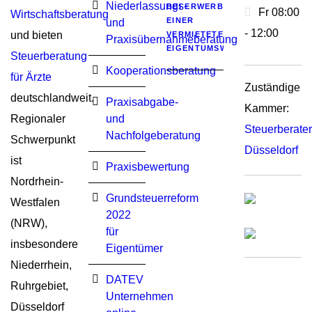
Niederlassungs-
BEI ERWERB
Fr 08:00
Wirtschaftsberatung
EINER
und
- 12:00
und bieten
VERMIETETEN
Praxisübernahmeberatung
EIGENTUMSWOHNUNG
Steuerberatung
Kooperationsberatung
für Ärzte
Zuständige
deutschlandweit.
Praxisabgabe-
Kammer:
Regionaler
und
Steuerberat
Nachfolgeberatung
Schwerpunkt
Düsseldorf
ist
Praxisbewertung
Nordrhein-
Grundsteuerreform
Westfalen
2022
(NRW),
für
insbesondere
Eigentümer
Niederrhein,
DATEV
Ruhrgebiet,
Unternehmen
Düsseldorf