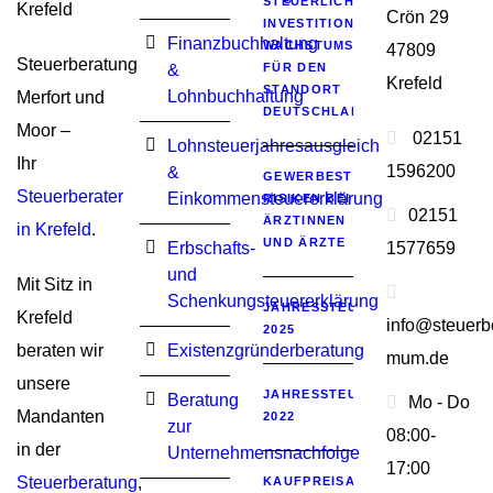
STEUERLICHES
Crön 29
INVESTITIONSSOFORTPROGRA
Finanzbuchhaltung
WACHSTUMSIMPULSE
47809
Steuerberatung
&
FÜR DEN
Krefeld
STANDORT
Lohnbuchhaltung
Merfort und
DEUTSCHLAND
Moor –
02151
Lohnsteuerjahresausgleich
Ihr
1596200
&
GEWERBESTEUERLICHE
Steuerberater
Einkommensteuererklärung
RISIKEN BEI
02151
ÄRZTINNEN
in Krefeld
.
UND ÄRZTE
Erbschafts-
1577659
und
Mit Sitz in
Schenkungsteuererklärung
JAHRESSTEUERGESETZ
Krefeld
info@steuerbe
2025
beraten wir
Existenzgründerberatung
mum.de
unsere
JAHRESSTEUERGESETZ
Beratung
Mo - Do
Mandanten
2022
zur
08:00-
in der
Unternehmensnachfolge
17:00
Steuerberatung
,
KAUFPREISAUFTEILUNG