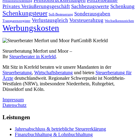
Pensionsrückstellungen
Polizeibeamte
Pensionsrückstellung
Privates Veräußerungsgeschäft
Sachbezugswerte
Schenkung
Schenkungsteuer
Sonderausgaben
Soll-Besteuerung
Verlustausgleich
Vorsteuerabzug
Transparenzregister
Wechselkennzeichen
Werbungskosten
Steuerberatung Merfort und Moor –
Ihr
Steuerberater in Krefeld
.
Mit Sitz in Krefeld beraten wir unsere Mandanten in der
Steuerberatung
,
Wirtschaftsberatung
und bieten
Steuerberatung für
Ärzte
deutschlandweit. Regionaler Schwerpunkt ist Nordrhein-
Westfalen (NRW), insbesondere Niederrhein, Ruhrgebiet,
Düsseldorf und Köln.
Impressum
Datenschutz
Leistungen
Jahresabschluss & betriebliche Steuererklärung
Finanzbuchhaltung & Lohnbuchhaltung