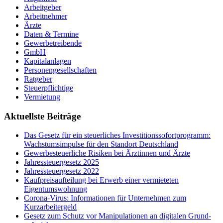
Arbeitgeber
Arbeitnehmer
Ärzte
Daten & Termine
Gewerbetreibende
GmbH
Kapitalanlagen
Personengesellschaften
Ratgeber
Steuerpflichtige
Vermietung
Aktuellste Beiträge
Das Gesetz für ein steuerliches Investitionssofortprogramm:
Wachstumsimpulse für den Standort Deutschland
Gewerbesteuerliche Risiken bei Ärztinnen und Ärzte
Jahressteuergesetz 2025
Jahressteuergesetz 2022
Kaufpreisaufteilung bei Erwerb einer vermieteten
Eigentumswohnung
Corona-Virus: Informationen für Unternehmen zum
Kurzarbeitergeld
Ge­setz zum Schutz vor Ma­ni­pu­la­tio­nen an di­gi­ta­len Grund­