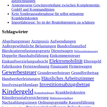
auf­zeich­nun­gen
Angemessene Gewinnverteilung zwischen Komplementär-
GmbH und Kommanditisten
Kein Sonderausgabenabzug für selbst getragene
Krankheitskosten
Importfahrzeug: So ist der Bruttolistenpreis zu schätzen
Schlagwörter
Abgeltungsteuer
Arztpraxis
Aufwendungen
Außergewöhnliche Belastungen
Bundesfinanzhof
Bürokratieentlastungsgesetz
Dienstwagen
Differenzbesteuerung
Doppelte Haushaltsführung
Einkommensteuer
Elektromobilität
Einkunftserzielungsabsicht
Elterngeld
Fahrtkosten
Ferienwohnung
Finanzamt
Firmenwagen
Gewerbesteuer
Grunderwerbsteuer
Grundfreibetrag
Häusliches Arbeitszimmer
Handwerkerleistungen
Investitionsabzugsbetrag
Insolvenzgeldumlage
Kindergeld
Krankheitskosten
Kostenbeteiligung
Künstlersozialversicherung
Mahlzeitengestellung
Nachzahlungszinsen
Ordnungsgemäße Kassenführung