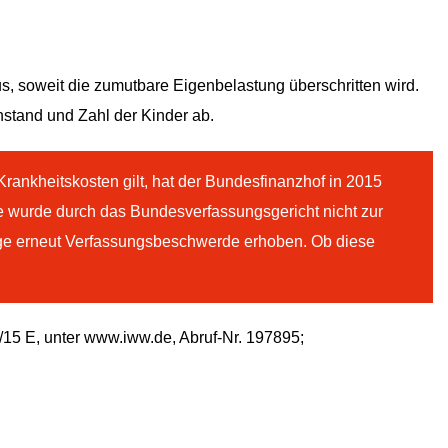
s, soweit die zumutbare Eigenbelastung überschritten wird.
stand und Zahl der Kinder ab.
rankheitskosten gilt, hat der Bundesfinanzhof in 2015
e wurde durch das Bundesverfassungsgericht nicht zur
ge erneut Verfassungsbeschwerde erhoben. Ob diese
/15 E, unter www.iww.de, Abruf-Nr. 197895;