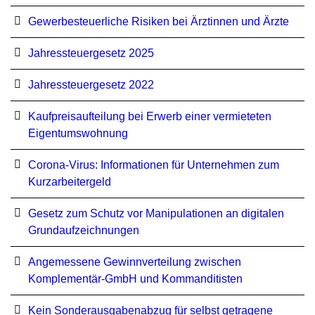
Gewerbesteuerliche Risiken bei Ärztinnen und Ärzte
Jahressteuergesetz 2025
Jahressteuergesetz 2022
Kaufpreisaufteilung bei Erwerb einer vermieteten
Eigentumswohnung
Corona-Virus: Informationen für Unternehmen zum
Kurzarbeitergeld
Ge­setz zum Schutz vor Ma­ni­pu­la­tio­nen an di­gi­ta­len
Grund­auf­zeich­nun­gen
Angemessene Gewinnverteilung zwischen
Komplementär-GmbH und Kommanditisten
Kein Sonderausgabenabzug für selbst getragene