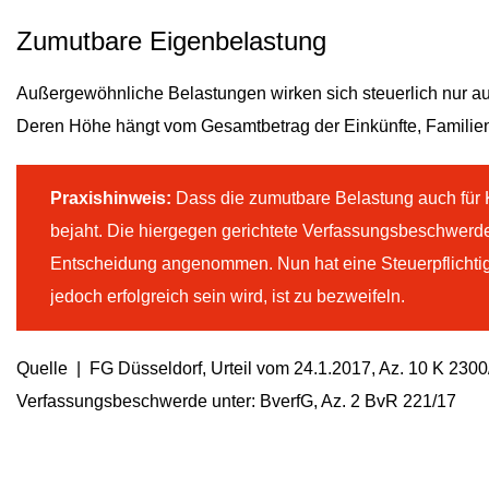
Zumutbare Eigenbelastung
Außergewöhnliche Belastungen wirken sich steuerlich nur au
Deren Höhe hängt vom Gesamtbetrag der Einkünfte, Familien
Praxishinweis:
Dass die zumutbare Belastung auch für K
bejaht. Die hiergegen gerichtete Verfassungsbeschwerd
Entscheidung angenommen. Nun hat eine Steuerpflichti
jedoch erfolgreich sein wird, ist zu bezweifeln.
Quelle | FG Düsseldorf, Urteil vom 24.1.2017, Az. 10 K 2300
Verfassungsbeschwerde unter: BverfG, Az. 2 BvR 221/17