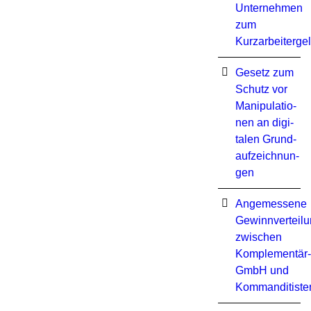
Unternehmen
zum
Kurzarbeiterge
Ge­setz zum
Schutz vor
Ma­ni­pu­la­tio­
nen an di­gi­
ta­len Grund­
auf­zeich­nun­
gen
Angemessene
Gewinnverteil
zwischen
Komplementär-
GmbH und
Kommanditiste