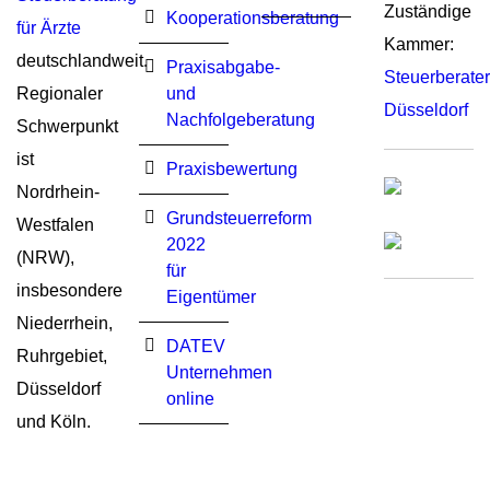
Zuständige
Kooperationsberatung
für Ärzte
Kammer:
deutschlandweit.
Praxisabgabe-
Steuerberat
Regionaler
und
Düsseldorf
Nachfolgeberatung
Schwerpunkt
ist
Praxisbewertung
Nordrhein-
Grundsteuerreform
Westfalen
2022
(NRW),
für
insbesondere
Eigentümer
Niederrhein,
DATEV
Ruhrgebiet,
Unternehmen
Düsseldorf
online
und Köln.