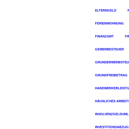
ELTERNGELD
FERIENWOHNUNG
FINANZAMT
F
GEWERBESTEUER
GRUNDERWERBSTEU
GRUNDFREIBETRAG
HANDWERKERLEIST
HÄUSLICHES ARBEIT
INSOLVENZGELDUM
INVESTITIONSABZU