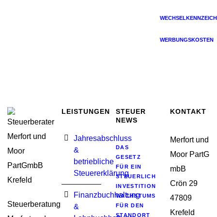
WECHSELKENNZEICH
WERBUNGSKOSTEN
LEISTUNGEN
STEUER
KONTAKT
NEWS
Jahresabschluss
Merfort und
DAS
&
Moor PartG
GESETZ
betriebliche
FÜR EIN
mbB
Steuererklärung
STEUERLICHES
Crön 29
INVESTITIONSSOFORTPROGRA
Finanzbuchhaltung
WACHSTUMSIMPULSE
47809
Steuerberatung
&
FÜR DEN
Krefeld
STANDORT