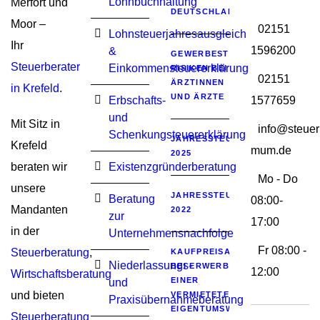
Lohnbuchhaltung
Merfort und
DEUTSCHLAND
Moor –
02151
Lohnsteuerjahresausgleich
Ihr
1596200
&
GEWERBESTEUERLICHE
Steuerberater
Einkommensteuererklärung
RISIKEN BEI
02151
ÄRZTINNEN
in Krefeld
.
UND ÄRZTE
Erbschafts-
1577659
und
Mit Sitz in
info@steuer
Schenkungsteuererklärung
JAHRESSTEUERGESETZ
Krefeld
mum.de
2025
beraten wir
Existenzgründerberatung
Mo - Do
unsere
JAHRESSTEUERGESETZ
Beratung
08:00-
Mandanten
2022
zur
17:00
in der
Unternehmensnachfolge
Fr 08:00 -
Steuerberatung
,
KAUFPREISAUFTEILUNG
Niederlassungs-
BEI ERWERB
12:00
Wirtschaftsberatung
EINER
und
und bieten
VERMIETETEN
Praxisübernahmeberatung
EIGENTUMSWOHNUNG
Steuerberatung