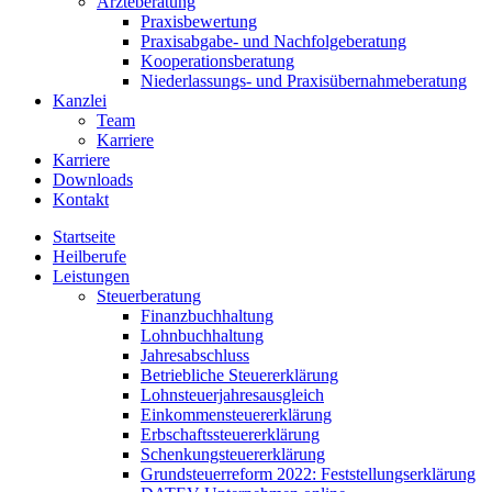
Ärzteberatung
Praxisbewertung
Praxisabgabe- und Nachfolgeberatung
Kooperationsberatung
Niederlassungs- und Praxisübernahmeberatung
Kanzlei
Team
Karriere
Karriere
Downloads
Kontakt
Startseite
Heilberufe
Leistungen
Steuerberatung
Finanzbuchhaltung
Lohnbuchhaltung
Jahresabschluss
Betriebliche Steuererklärung
Lohnsteuerjahresausgleich
Einkommensteuererklärung
Erbschaftssteuererklärung
Schenkungsteuererklärung
Grundsteuerreform 2022: Feststellungserklärung