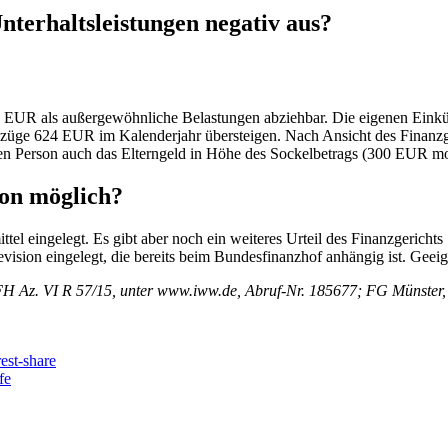
nterhaltsleistungen negativ aus?
52 EUR als außergewöhnliche Belastungen abziehbar. Die eigenen Eink
ezüge 624 EUR im Kalenderjahr übersteigen. Nach Ansicht des Finanzge
nen Person auch das Elterngeld in Höhe des Sockelbetrags (300 EUR mon
ion möglich?
l eingelegt. Es gibt aber noch ein weiteres Urteil des Finanzgerichts
evision eingelegt, die bereits beim Bundesfinanzhof anhängig ist. Geei
H Az. VI R 57/15, unter www.iww.de, Abruf-Nr. 185677; FG Münster, U
fe