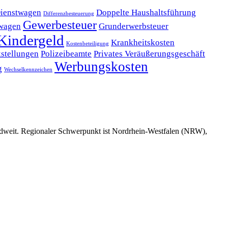
ienstwagen
Doppelte Haushaltsführung
Differenzbesteuerung
Gewerbesteuer
wagen
Grunderwerbsteuer
Kindergeld
Krankheitskosten
Kostenbeteiligung
stellungen
Polizeibeamte
Privates Veräußerungsgeschäft
Werbungskosten
g
Wechselkennzeichen
dweit. Regionaler Schwerpunkt ist Nordrhein-Westfalen (NRW),