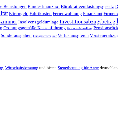
e Belastungen
Bundesfinanzhof
Bürokratieentlastungsgesetz
D
ität
Elterngeld
Fahrtkosten
Ferienwohnung
Finanzamt
Firmen
tszimmer
Investitionsabzugsbetrag
Insolvenzgeldumlage
en
Ordnungsgemäße Kassenführung
Pensionsrück
Pensionsrückstellung
Sonderausgaben
Verlustausgleich
Vorsteuerabzu
Transparenzregister
ng
,
Wirtschaftsberatung
und bieten
Steuerberatung für Ärzte
deutschlan