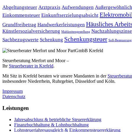
Abgeltungsteuer
Arztpraxis
Aufwendungen
Außergewöhnlich
Elektromobil
Einkommensteuer
Einkunftserzielungsabsicht
Häusliches Arbei
Grundfreibetrag
Handwerkerleistungen
Künstlersozialversicherung
Nachzahlungszins
Mahlzeitengestellung
Schenkungsteuer
Sachbezugswerte
Schenkung
Soll-Besteuerung
Steuerberatung Merfort und Moor –
Ihr
Steuerberater in Krefeld
.
Mit Sitz in Krefeld beraten wir unsere Mandanten in der
Steuerberatu
insbesondere Niederrhein, Ruhrgebiet, Düsseldorf und Köln.
Impressum
Datenschutz
Leistungen
Jahresabschluss & betriebliche Steuererklärung
Finanzbuchhaltung & Lohnbuchhaltung
Lohnsteuerjahresausgleich & Einkommensteuererklärung