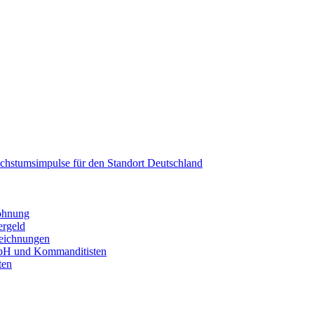
Wachstumsimpulse für den Standort Deutschland
wohnung
ergeld
zeich­nun­gen
bH und Kommanditisten
ten