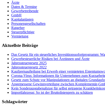
Ärzte
Daten & Termine
Gewerbetreibende
GmbH
Kapitalanlagen
Personengesellschaften
Ratgeber
Steuerpflichtige
Vermietung
Aktuellste Beiträge
Das Gesetz für ein steuerliches Investitionssofortprogramm: 
Gewerbesteuerliche Risiken bei Ärztinnen und Ärzte
Jahressteuergesetz 2025
Jahressteuergesetz 2022
Kaufpreisaufteilung bei Erwerb einer vermieteten Eigentums
Corona-Virus: Informationen für Unternehmen zum Kurzarbeit
Ge­setz zum Schutz vor Ma­ni­pu­la­tio­nen an di­gi­ta­len Grund­auf­
Angemessene Gewinnverteilung zwischen Komplementär-Gm
Kein Sonderausgabenabzug für selbst getragene Krankheitskos
Importfahrzeug: So ist der Bruttolistenpreis zu schätzen
Schlagwörter