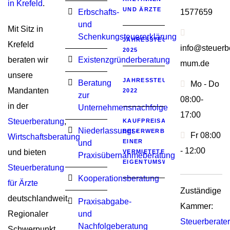
in Krefeld
.
UND ÄRZTE
Erbschafts-
1577659
und
Mit Sitz in
Schenkungsteuererklärung
JAHRESSTEUERGESETZ
Krefeld
info@steuerbe
2025
beraten wir
Existenzgründerberatung
mum.de
unsere
JAHRESSTEUERGESETZ
Beratung
Mo - Do
Mandanten
2022
zur
08:00-
in der
Unternehmensnachfolge
17:00
Steuerberatung
,
KAUFPREISAUFTEILUNG
Niederlassungs-
BEI ERWERB
Fr 08:00
Wirtschaftsberatung
EINER
und
- 12:00
und bieten
VERMIETETEN
Praxisübernahmeberatung
EIGENTUMSWOHNUNG
Steuerberatung
Kooperationsberatung
für Ärzte
Zuständige
deutschlandweit.
Praxisabgabe-
Kammer:
Regionaler
und
Steuerberat
Nachfolgeberatung
Schwerpunkt