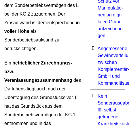
Schutz vor
dem Sonderbetriebsvermögen des L
Ma­ni­pu­la­tio­
bei der KG 2 zuzuordnen. Der
nen an di­gi­
ta­len Grund­
Zinsaufwand ist dementsprechend
in
auf­zeich­nun­
voller Höhe
als
gen
Sonderbetriebsaufwand zu
berücksichtigen.
Angemessene
Gewinnverteil
zwischen
Ein
betrieblicher Zurechnungs-
Komplementär-
bzw.
GmbH und
Veranlassungszusammenhang
des
Kommanditiste
Darlehens liegt auch nach der
Kein
Übertragung des Grundstücks vor. L
Sonderausgab
hat das Grundstück aus dem
für selbst
Sonderbetriebsvermögen der KG 1
getragene
entnommen und in das
Krankheitskost