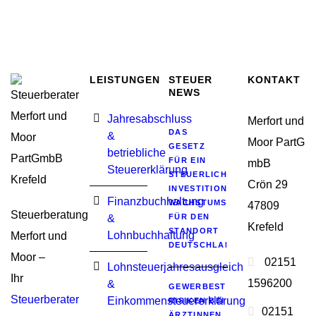
LEISTUNGEN
STEUER
KONTAKT
NEWS
Jahresabschluss
Merfort und
DAS
&
Moor PartG
GESETZ
betriebliche
FÜR EIN
mbB
Steuererklärung
STEUERLICHES
Crön 29
INVESTITIONSSOFORTPROGRA
Finanzbuchhaltung
WACHSTUMSIMPULSE
47809
Steuerberatung
&
FÜR DEN
Krefeld
STANDORT
Lohnbuchhaltung
Merfort und
DEUTSCHLAND
Moor –
02151
Lohnsteuerjahresausgleich
Ihr
1596200
&
GEWERBESTEUERLICHE
Steuerberater
Einkommensteuererklärung
RISIKEN BEI
02151
ÄRZTINNEN