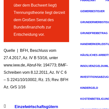
FINANZAMT
F
über dem Buchwert liegt)
GEWERBESTEUER
Trennungstheorie liegt derzeit
dem Großen Senat des
GRUNDERWERBSTEU
Bundesfinanzhofs zur
GRUNDFREIBETRAG
Entscheidung vor.
HANDWERKERLEIST
Quelle | BFH, Beschluss vom
HÄUSLICHES ARBEIT
27.4.2017, Az. IV B 53/16, unter
www.iww.de, Abruf-Nr. 194773; BMF-
INSOLVENZGELDUM
Schreiben vom 8.12.2011, Az. IV C 6
INVESTITIONSABZU
– S 2241/10/10002, Rz. 15; Rev. BFH
Az. GrS 1/16
KINDERGELD
KOSTENBETEILIGUN
Einzelwirtschaftsgütern