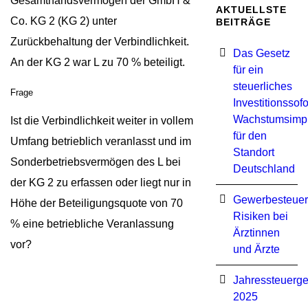
Gesamthandsvermögen der GmbH &
AKTUELLSTE
Co. KG 2 (KG 2) unter
BEITRÄGE
Zurückbehaltung der Verbindlichkeit.
Das Gesetz
An der KG 2 war L zu 70 % beteiligt.
für ein
steuerliches
Frage
Investitionssof
Wachstumsimp
Ist die Verbindlichkeit weiter in vollem
für den
Umfang betrieblich veranlasst und im
Standort
Sonderbetriebsvermögen des L bei
Deutschland
der KG 2 zu erfassen oder liegt nur in
Gewerbesteuer
Höhe der Beteiligungsquote von 70
Risiken bei
% eine betriebliche Veranlassung
Ärztinnen
vor?
und Ärzte
Jahressteuerge
2025