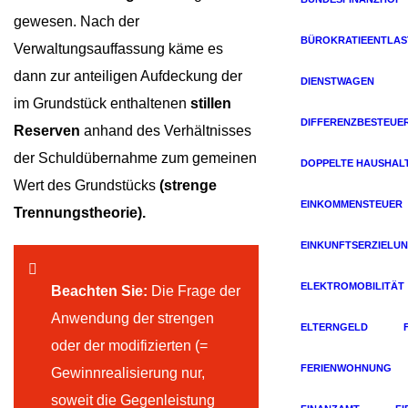
gewesen. Nach der
BÜROKRATIEENTLA
Verwaltungsauffassung käme es
dann zur anteiligen Aufdeckung der
DIENSTWAGEN
im Grundstück enthaltenen
stillen
DIFFERENZBESTEUE
Reserven
anhand des Verhältnisses
der Schuldübernahme zum gemeinen
DOPPELTE HAUSHAL
Wert des Grundstücks
(strenge
EINKOMMENSTEUER
Trennungstheorie).
EINKUNFTSERZIELU
ELEKTROMOBILITÄT
Beachten Sie:
Die Frage der
Anwendung der strengen
ELTERNGELD
oder der modifizierten (=
FERIENWOHNUNG
Gewinnrealisierung nur,
soweit die Gegenleistung