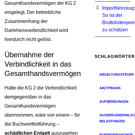
Gesamthandsvermögen der KG 2
Importfahrzeug
eingelegt. Der betriebliche
So ist der
Zusammenhang der
Bruttolistenprei
zu schätzen
Darlehensverbindlichkeit wird
hierdurch nicht gelöst.
Übernahme der
SCHLAGWÖRTER
Verbindlichkeit in das
Gesamthandsvermögen
ABGELTUNGSTEUER
Hätte die KG 2 die Verbindlichkeit
ARZTPRAXIS
demgegenüber in das
AUFWENDUNGEN
Gesamthandsvermögen
übernommen, wäre von einem – für
AUSSERGEWÖHNLICHE
ELASTUNGEN
die Buchwertfortführung –
schädlichen Entgelt
auszugehen
BUNDESFINANZHOF