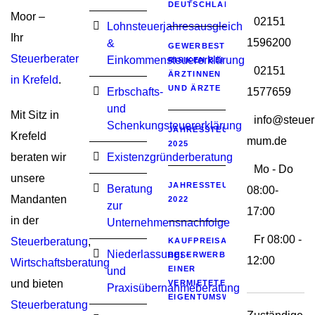
DEUTSCHLAND
Moor –
02151
Lohnsteuerjahresausgleich
Ihr
1596200
&
GEWERBESTEUERLICHE
Steuerberater
Einkommensteuererklärung
RISIKEN BEI
02151
ÄRZTINNEN
in Krefeld
.
UND ÄRZTE
Erbschafts-
1577659
und
Mit Sitz in
info@steuer
Schenkungsteuererklärung
JAHRESSTEUERGESETZ
Krefeld
mum.de
2025
beraten wir
Existenzgründerberatung
Mo - Do
unsere
JAHRESSTEUERGESETZ
Beratung
08:00-
Mandanten
2022
zur
17:00
in der
Unternehmensnachfolge
Fr 08:00 -
Steuerberatung
,
KAUFPREISAUFTEILUNG
Niederlassungs-
BEI ERWERB
12:00
Wirtschaftsberatung
EINER
und
und bieten
VERMIETETEN
Praxisübernahmeberatung
EIGENTUMSWOHNUNG
Steuerberatung