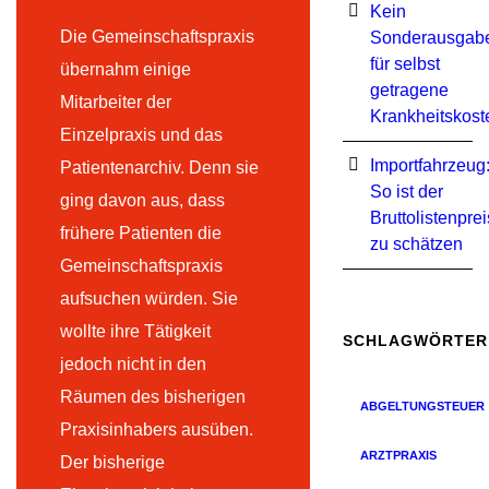
Kein
Die Gemeinschaftspraxis
Sonderausgab
für selbst
übernahm einige
getragene
Mitarbeiter der
Krankheitskost
Einzelpraxis und das
Importfahrzeug
Patientenarchiv. Denn sie
So ist der
ging davon aus, dass
Bruttolistenprei
frühere Patienten die
zu schätzen
Gemeinschaftspraxis
aufsuchen würden. Sie
wollte ihre Tätigkeit
SCHLAGWÖRTER
jedoch nicht in den
Räumen des bisherigen
ABGELTUNGSTEUER
Praxisinhabers ausüben.
ARZTPRAXIS
Der bisherige