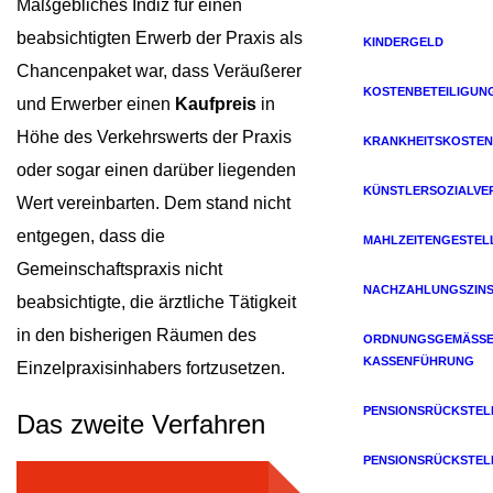
Maßgebliches Indiz für einen
beabsichtigten Erwerb der Praxis als
KINDERGELD
Chancenpaket war, dass Veräußerer
KOSTENBETEILIGUN
und Erwerber einen
Kaufpreis
in
Höhe des Verkehrswerts der Praxis
KRANKHEITSKOSTEN
oder sogar einen darüber liegenden
KÜNSTLERSOZIALVE
Wert vereinbarten. Dem stand nicht
entgegen, dass die
MAHLZEITENGESTEL
Gemeinschaftspraxis nicht
NACHZAHLUNGSZIN
beabsichtigte, die ärztliche Tätigkeit
in den bisherigen Räumen des
ORDNUNGSGEMÄSSE 
ASSENFÜHRUNG
Einzelpraxisinhabers fortzusetzen.
PENSIONSRÜCKSTE
Das zweite Verfahren
PENSIONSRÜCKSTE