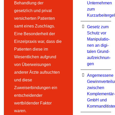
Behandlung der
Unternehmen
zum
gesetzlich und privat
Kurzarbeiterge
versicherten Patienten
samt eines Zuschlags.
Ge­setz zum
Schutz vor
Eine Besonderheit der
Ma­ni­pu­la­tio­
Einzelpraxis war, dass die
nen an di­gi­
Patienten diese im
ta­len Grund­
Wesentlichen aufgrund
auf­zeich­nun­
gen
von Überweisungen
anderer Ärzte aufsuchten
Angemessene
und diese
Gewinnverteil
Zuweiserbindungen ein
zwischen
Komplementär-
entscheidender
GmbH und
wertbildender Faktor
Kommanditiste
waren.