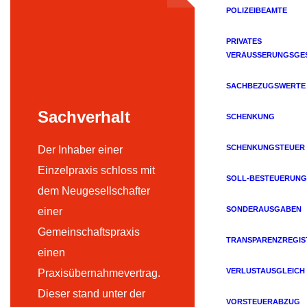
POLIZEIBEAMTE
PRIVATES
VERÄUSSERUNGSGES
SACHBEZUGSWERTE
Sachverhalt
SCHENKUNG
SCHENKUNGSTEUER
Der Inhaber einer
Einzelpraxis schloss mit
SOLL-BESTEUERUNG
dem Neugesellschafter
SONDERAUSGABEN
einer
Gemeinschaftspraxis
TRANSPARENZREGIS
einen
VERLUSTAUSGLEICH
Praxisübernahmevertrag.
Dieser stand unter der
VORSTEUERABZUG