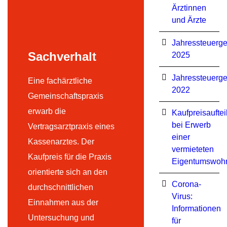
Ärztinnen
und Ärzte
Jahressteuerge
Sachverhalt
2025
Jahressteuerge
Eine fachärztliche
2022
Gemeinschaftspraxis
erwarb die
Kaufpreisauftei
bei Erwerb
Vertragsarztpraxis eines
einer
Kassenarztes. Der
vermieteten
Kaufpreis für die Praxis
Eigentumswoh
orientierte sich an den
Corona-
durchschnittlichen
Virus:
Einnahmen aus der
Informationen
Untersuchung und
für