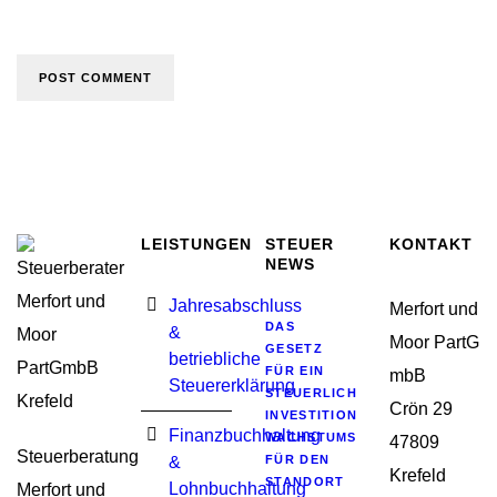
LEISTUNGEN
STEUER
KONTAKT
NEWS
Jahresabschluss
Merfort und
DAS
&
Moor PartG
GESETZ
betriebliche
FÜR EIN
mbB
Steuererklärung
STEUERLICHES
Crön 29
INVESTITIONSSOFORTPROGRA
Finanzbuchhaltung
WACHSTUMSIMPULSE
47809
Steuerberatung
&
FÜR DEN
Krefeld
STANDORT
Lohnbuchhaltung
Merfort und