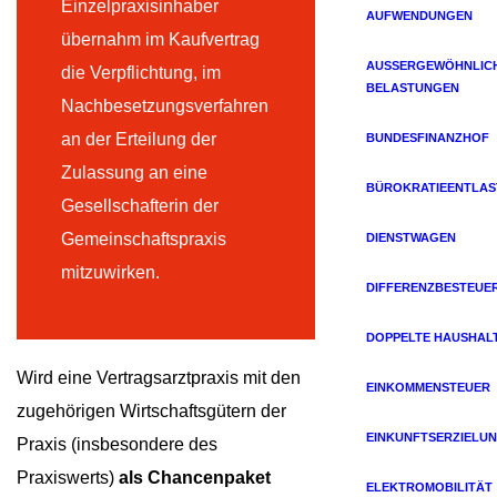
Einzelpraxisinhaber
AUFWENDUNGEN
übernahm im Kaufvertrag
AUSSERGEWÖHNLICHE
die Verpflichtung, im
ELASTUNGEN
Nachbesetzungsverfahren
an der Erteilung der
BUNDESFINANZHOF
Zulassung an eine
BÜROKRATIEENTLA
Gesellschafterin der
Gemeinschaftspraxis
DIENSTWAGEN
mitzuwirken.
DIFFERENZBESTEUE
DOPPELTE HAUSHAL
Wird eine Vertragsarztpraxis mit den
EINKOMMENSTEUER
zugehörigen Wirtschaftsgütern der
EINKUNFTSERZIELU
Praxis (insbesondere des
Praxiswerts)
als Chancenpaket
ELEKTROMOBILITÄT