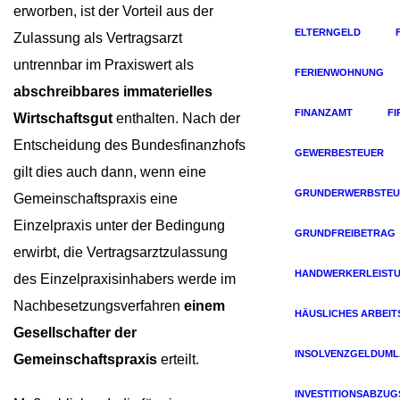
erworben, ist der Vorteil aus der
ELTERNGELD
Zulassung als Vertragsarzt
untrennbar im Praxiswert als
FERIENWOHNUNG
abschreibbares immaterielles
FINANZAMT
F
Wirtschaftsgut
enthalten. Nach der
Entscheidung des Bundesfinanzhofs
GEWERBESTEUER
gilt dies auch dann, wenn eine
GRUNDERWERBSTEU
Gemeinschaftspraxis eine
Einzelpraxis unter der Bedingung
GRUNDFREIBETRAG
erwirbt, die Vertragsarztzulassung
HANDWERKERLEIST
des Einzelpraxisinhabers werde im
Nachbesetzungsverfahren
einem
HÄUSLICHES ARBEIT
Gesellschafter der
INSOLVENZGELDUM
Gemeinschaftspraxis
erteilt.
INVESTITIONSABZU