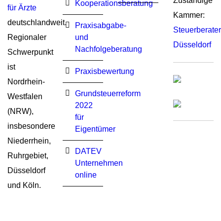
Zuständige
Kooperationsberatung
für Ärzte
Kammer:
deutschlandweit.
Praxisabgabe-
Steuerberat
Regionaler
und
Düsseldorf
Nachfolgeberatung
Schwerpunkt
ist
Praxisbewertung
Nordrhein-
Grundsteuerreform
Westfalen
2022
(NRW),
für
insbesondere
Eigentümer
Niederrhein,
DATEV
Ruhrgebiet,
Unternehmen
Düsseldorf
online
und Köln.