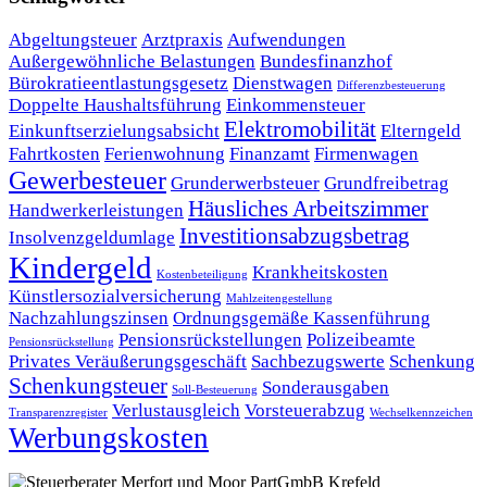
Abgeltungsteuer
Arztpraxis
Aufwendungen
Außergewöhnliche Belastungen
Bundesfinanzhof
Bürokratieentlastungsgesetz
Dienstwagen
Differenzbesteuerung
Doppelte Haushaltsführung
Einkommensteuer
Elektromobilität
Einkunftserzielungsabsicht
Elterngeld
Fahrtkosten
Ferienwohnung
Finanzamt
Firmenwagen
Gewerbesteuer
Grunderwerbsteuer
Grundfreibetrag
Häusliches Arbeitszimmer
Handwerkerleistungen
Investitionsabzugsbetrag
Insolvenzgeldumlage
Kindergeld
Krankheitskosten
Kostenbeteiligung
Künstlersozialversicherung
Mahlzeitengestellung
Nachzahlungszinsen
Ordnungsgemäße Kassenführung
Pensionsrückstellungen
Polizeibeamte
Pensionsrückstellung
Privates Veräußerungsgeschäft
Sachbezugswerte
Schenkung
Schenkungsteuer
Sonderausgaben
Soll-Besteuerung
Verlustausgleich
Vorsteuerabzug
Transparenzregister
Wechselkennzeichen
Werbungskosten