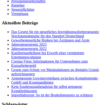
Personengesellschaften
Ratgeber
Steuerpflichtige
Vermietung
Aktuellste Beiträge
Das Gesetz für ein steuerliches Investitionssofortprogramm:
Wachstumsimpulse für den Standort Deutschland
Gewerbesteuerliche Risiken bei Ärztinnen und Ärzte
Jahressteuergesetz 2025
Jahressteuergesetz 2022
Kaufpreisaufteilung bei Erwerb einer vermieteten
Eigentumswohnung
Corona-Virus: Informationen für Unternehmen zum
Kurzarbeitergeld
Ge­setz zum Schutz vor Ma­ni­pu­la­tio­nen an di­gi­ta­len Grund­
auf­zeich­nun­gen
Angemessene Gewinnverteilung zwischen Komplementär-
GmbH und Kommanditisten
Kein Sonderausgabenabzug für selbst getragene
Krankheitskosten
Importfahrzeug: So ist der Bruttolistenpreis zu schätzen
Schlagwörter