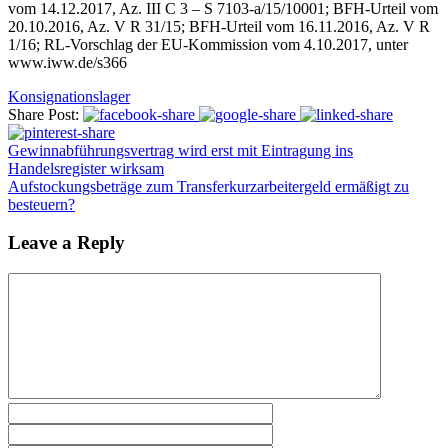
vom 14.12.2017, Az. III C 3 – S 7103-a/15/10001; BFH-Urteil vom
20.10.2016, Az. V R 31/15; BFH-Urteil vom 16.11.2016, Az. V R
1/16; RL-Vorschlag der EU-Kommission vom 4.10.2017, unter
www.iww.de/s366
Konsignationslager
Share Post:
Gewinnabführungsvertrag wird erst mit Eintragung ins
Handelsregister wirksam
Aufstockungsbeträge zum Transferkurzarbeitergeld ermäßigt zu
besteuern?
Leave a Reply