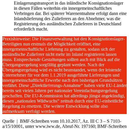
Einlagerungstransport in das inländische Konsignationslager
in diesen Fällen weiterhin ein innergemeinschaftliches
Verbringen dar. Bei späterer Warenentnahme erfolgt dann eine
Inlandslieferung des Zulieferers an den Abnehmer, was die
Registrierung des ausländischen Zulieferers in Deutschland
erforderlich macht.
Praxishinweise: Die Finanzverwaltung hat den Konsignationslager-
Beteiligten nun erstmals die Möglichkeit eröffnet, eine
innergemeinschaftliche Lieferung zu gestalten, sodass sich der
ausländische Zulieferer nicht mehr im Inland registrieren lassen
muss. Entsprechende Gestaltungen sollten auch mit Blick auf die
Übergangsregelung sorgfältig geplant werden. Nach der
Übergangsregelung wird es nicht beanstandet, wenn der leistende
Unternehmer für vor dem 1.1.2019 ausgeführte Lieferungen und
innergemeinschaftliche Erwerbe nach den bisherigen Grundsätzen
verfährt. Diese „Direktlieferungs-Annahme“ haben viele EU-Länder
bereits seit vielen Jahren per nationaler Vereinfachungsregelung
geschaffen. Die EU-Kommission hat allerdings jüngst angekündigt,
diesen „nationalen Wildwuchs“ zeitnah durch eine EU-einheitliche
Regelung zu ersetzen. Die weitere Entwicklung sollte also
aufmerksam verfolgt werden.
Quelle | BMF-Schreiben vom 10.10.2017, Az. III C 3 – S 7103-
a/15/10001, unter www.iww.de, Abruf-Nr. 197160; BMF-Schreiben