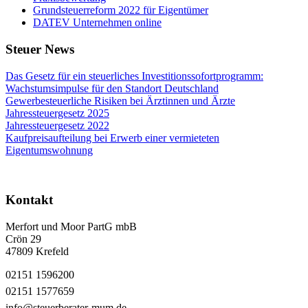
Grundsteuerreform 2022 für Eigentümer
DATEV Unternehmen online
Steuer News
Das Gesetz für ein steuerliches Investitionssofortprogramm:
Wachstumsimpulse für den Standort Deutschland
Gewerbesteuerliche Risiken bei Ärztinnen und Ärzte
Jahressteuergesetz 2025
Jahressteuergesetz 2022
Kaufpreisaufteilung bei Erwerb einer vermieteten
Eigentumswohnung
Kontakt
Merfort und Moor PartG mbB
Crön 29
47809 Krefeld
02151 1596200
02151 1577659
info@steuerberater-mum.de