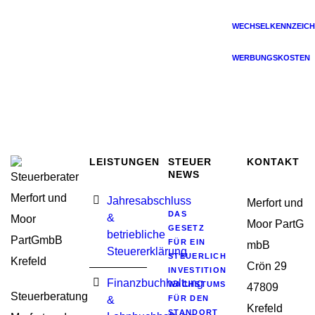
WECHSELKENNZEICH
WERBUNGSKOSTEN
LEISTUNGEN
STEUER
KONTAKT
NEWS
Jahresabschluss
Merfort und
DAS
&
Moor PartG
GESETZ
betriebliche
FÜR EIN
mbB
Steuererklärung
STEUERLICHES
Crön 29
INVESTITIONSSOFORTPROGRA
Finanzbuchhaltung
WACHSTUMSIMPULSE
47809
Steuerberatung
&
FÜR DEN
Krefeld
STANDORT