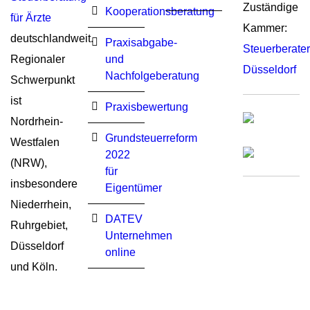
Zuständige
Kooperationsberatung
für Ärzte
Kammer:
deutschlandweit.
Praxisabgabe-
Steuerberat
Regionaler
und
Düsseldorf
Nachfolgeberatung
Schwerpunkt
ist
Praxisbewertung
Nordrhein-
Grundsteuerreform
Westfalen
2022
(NRW),
für
insbesondere
Eigentümer
Niederrhein,
DATEV
Ruhrgebiet,
Unternehmen
Düsseldorf
online
und Köln.