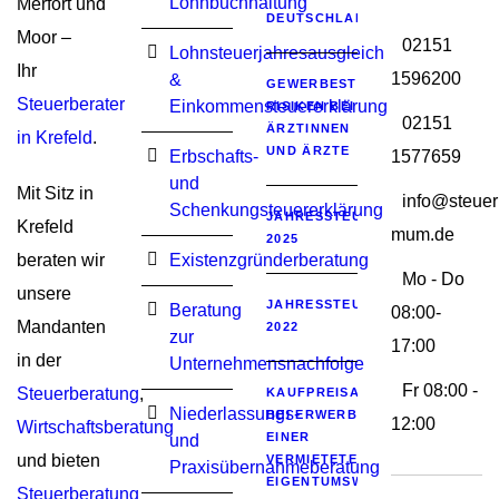
Lohnbuchhaltung
Merfort und
DEUTSCHLAND
Moor –
02151
Lohnsteuerjahresausgleich
Ihr
1596200
&
GEWERBESTEUERLICHE
Steuerberater
Einkommensteuererklärung
RISIKEN BEI
02151
ÄRZTINNEN
in Krefeld
.
UND ÄRZTE
Erbschafts-
1577659
und
Mit Sitz in
info@steuer
Schenkungsteuererklärung
JAHRESSTEUERGESETZ
Krefeld
mum.de
2025
beraten wir
Existenzgründerberatung
Mo - Do
unsere
JAHRESSTEUERGESETZ
Beratung
08:00-
Mandanten
2022
zur
17:00
in der
Unternehmensnachfolge
Fr 08:00 -
Steuerberatung
,
KAUFPREISAUFTEILUNG
Niederlassungs-
BEI ERWERB
12:00
Wirtschaftsberatung
EINER
und
und bieten
VERMIETETEN
Praxisübernahmeberatung
EIGENTUMSWOHNUNG
Steuerberatung