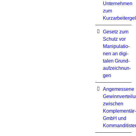
Unternehmen
zum
Kurzarbeiterge
Ge­setz zum
Schutz vor
Ma­ni­pu­la­tio­
nen an di­gi­
ta­len Grund­
auf­zeich­nun­
gen
Angemessene
Gewinnverteil
zwischen
Komplementär-
GmbH und
Kommanditiste