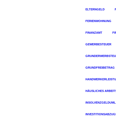
ELTERNGELD
FERIENWOHNUNG
FINANZAMT
F
GEWERBESTEUER
GRUNDERWERBSTEU
GRUNDFREIBETRAG
HANDWERKERLEIST
HÄUSLICHES ARBEIT
INSOLVENZGELDUM
INVESTITIONSABZU