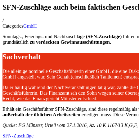
SFN-Zuschläge auch beim faktischen Gesc
/
Categories
GmbH
Sonntags-, Feiertags- und Nachtzuschläge
(SFN-Zuschläge)
führen n
grundsätzlich
zu verdeckten Gewinnausschüttungen.
Sachverhalt
Die alleinige nominelle Geschäftsführerin einer GmbH, die eine Diskot
GmbH angestellt war. Sein Gehalt (einschließlich Tantiemen) entspra
Da er häufig während der Nachtveranstaltungen tätig war, zahlte die 
Geschäftsführerin. Das Finanzamt sah den Sohn wegen seiner überra
Recht, wie das Finanzgericht Münster entschied.
Erhält ein Geschäftsführer SFN-Zuschläge, sind diese regelmäßig a
außerhalb der üblichen Arbeitszeiten
erledigen muss. Diese Vermutu
Quelle: FG Münster, Urteil vom 27.1.2016, Az. 10 K 1167/13 K,G,F
SFN-Zuschläge