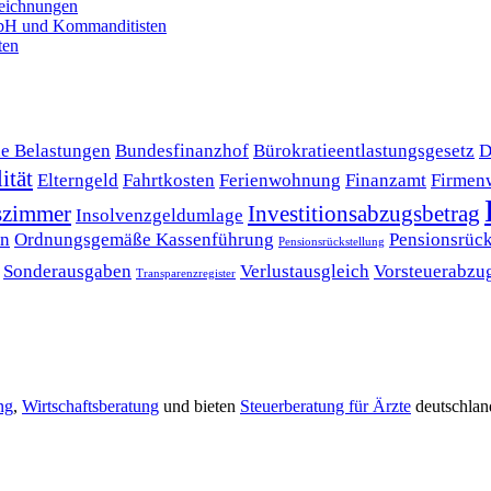
zeich­nun­gen
bH und Kommanditisten
ten
e Belastungen
Bundesfinanzhof
Bürokratieentlastungsgesetz
D
ität
Elterngeld
Fahrtkosten
Ferienwohnung
Finanzamt
Firmen
tszimmer
Investitionsabzugsbetrag
Insolvenzgeldumlage
en
Ordnungsgemäße Kassenführung
Pensionsrück
Pensionsrückstellung
Sonderausgaben
Verlustausgleich
Vorsteuerabzu
Transparenzregister
ng
,
Wirtschaftsberatung
und bieten
Steuerberatung für Ärzte
deutschlan