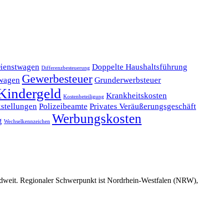
ienstwagen
Doppelte Haushaltsführung
Differenzbesteuerung
Gewerbesteuer
wagen
Grunderwerbsteuer
Kindergeld
Krankheitskosten
Kostenbeteiligung
stellungen
Polizeibeamte
Privates Veräußerungsgeschäft
Werbungskosten
g
Wechselkennzeichen
dweit. Regionaler Schwerpunkt ist Nordrhein-Westfalen (NRW),