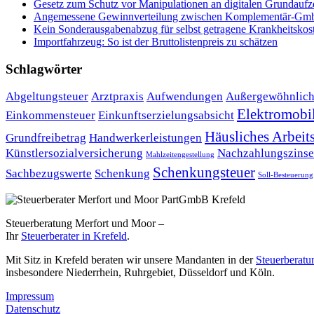
Ge­setz zum Schutz vor Ma­ni­pu­la­tio­nen an di­gi­ta­len Grund­auf­
Angemessene Gewinnverteilung zwischen Komplementär-Gm
Kein Sonderausgabenabzug für selbst getragene Krankheitskos
Importfahrzeug: So ist der Bruttolistenpreis zu schätzen
Schlagwörter
Abgeltungsteuer
Arztpraxis
Aufwendungen
Außergewöhnlich
Elektromobil
Einkommensteuer
Einkunftserzielungsabsicht
Häusliches Arbei
Grundfreibetrag
Handwerkerleistungen
Künstlersozialversicherung
Nachzahlungszins
Mahlzeitengestellung
Schenkungsteuer
Sachbezugswerte
Schenkung
Soll-Besteuerung
Steuerberatung Merfort und Moor –
Ihr
Steuerberater in Krefeld
.
Mit Sitz in Krefeld beraten wir unsere Mandanten in der
Steuerberatu
insbesondere Niederrhein, Ruhrgebiet, Düsseldorf und Köln.
Impressum
Datenschutz