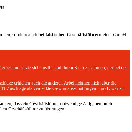
en
nellen, sondern auch
bei faktischen Geschäftsführern
einer GmbH
fterbestand setzte sich aus ihr und ihrem Sohn zusammen, der bei der
chläge erhielten auch die anderen Arbeitnehmer, nicht aber die
 SFN-Zuschläge als verdeckte Gewinnausschüttungen – und zwar zu
danken, dass ein Geschäftsführer notwendige Aufgaben
auch
chen Geschäftsführer zu übertragen.