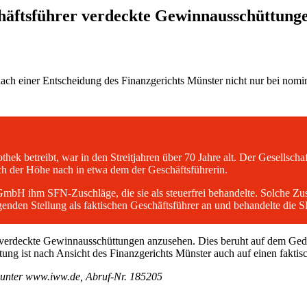
häftsführer verdeckte Gewinnausschüttung
ach einer Entscheidung des Finanzgerichts Münster nicht nur bei nomi
hek betreibt, war in den Streitjahren über 70 Jahre alt. Der Gesellscha
ch der Höhe nach in etwa dem der Geschäftsführerin.
GmbH ihm SFN-Zuschläge, die sie als steuerfrei behandelte. Solche Zus
genden Stellung als faktischen Geschäftsführer an und behandelte die
ls verdeckte Gewinnausschüttungen anzusehen. Dies beruht auf dem Ge
ng ist nach Ansicht des Finanzgerichts Münster auch auf einen faktis
, unter www.iww.de, Abruf-Nr. 185205