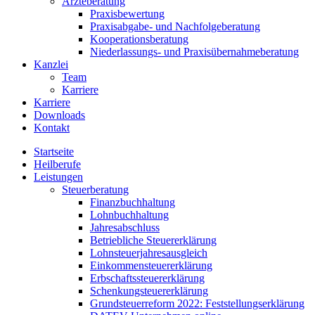
Ärzteberatung
Praxisbewertung
Praxisabgabe- und Nachfolgeberatung
Kooperationsberatung
Niederlassungs- und Praxisübernahmeberatung
Kanzlei
Team
Karriere
Karriere
Downloads
Kontakt
Startseite
Heilberufe
Leistungen
Steuerberatung
Finanzbuchhaltung
Lohnbuchhaltung
Jahresabschluss
Betriebliche Steuererklärung
Lohnsteuerjahresausgleich
Einkommensteuererklärung
Erbschaftssteuererklärung
Schenkungsteuererklärung
Grundsteuerreform 2022: Feststellungserklärung