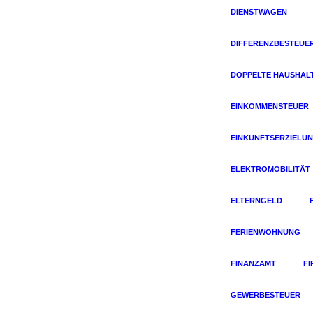
DIENSTWAGEN
DIFFERENZBESTEUE
DOPPELTE HAUSHAL
EINKOMMENSTEUER
EINKUNFTSERZIELU
ELEKTROMOBILITÄT
ELTERNGELD
FERIENWOHNUNG
FINANZAMT
F
GEWERBESTEUER