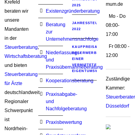
Krefeld
mum.de
2025
beraten wir
Existenzgründerberatung
Mo - Do
unsere
JAHRESSTEUERGESETZ
Beratung
08:00-
Mandanten
2022
zur
17:00
in der
Unternehmensnachfolge
Fr 08:00 -
Steuerberatung
,
KAUFPREISAUFTEILUNG
Niederlassungs-
BEI ERWERB
12:00
Wirtschaftsberatung
EINER
und
und bieten
VERMIETETEN
Praxisübernahmeberatung
EIGENTUMSWOHNUNG
Steuerberatung
Zuständige
Kooperationsberatung
für Ärzte
Kammer:
deutschlandweit.
Praxisabgabe-
Steuerberat
Regionaler
und
Düsseldorf
Nachfolgeberatung
Schwerpunkt
ist
Praxisbewertung
Nordrhein-