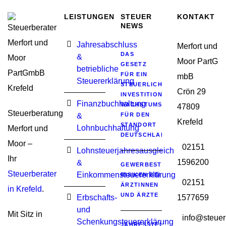
LEISTUNGEN
STEUER
KONTAKT
NEWS
Jahresabschluss
Merfort und
DAS
&
Moor PartG
GESETZ
betriebliche
FÜR EIN
mbB
Steuererklärung
STEUERLICHES
Crön 29
INVESTITIONSSOFORTPROGRA
Finanzbuchhaltung
WACHSTUMSIMPULSE
47809
Steuerberatung
&
FÜR DEN
Krefeld
STANDORT
Lohnbuchhaltung
Merfort und
DEUTSCHLAND
Moor –
02151
Lohnsteuerjahresausgleich
Ihr
1596200
&
GEWERBESTEUERLICHE
Steuerberater
Einkommensteuererklärung
RISIKEN BEI
02151
ÄRZTINNEN
in Krefeld
.
UND ÄRZTE
Erbschafts-
1577659
und
Mit Sitz in
info@steuer
Schenkungsteuererklärung
JAHRESSTEUERGESETZ