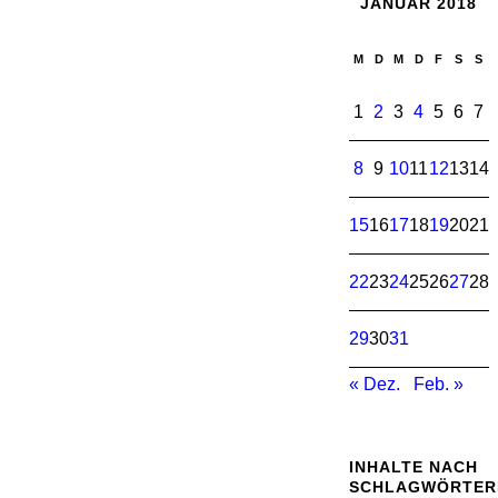
JANUAR 2018
M
D
M
D
F
S
S
1
2
3
4
5
6
7
8
9
10
11
12
13
14
15
16
17
18
19
20
21
22
23
24
25
26
27
28
29
30
31
« Dez.
Feb. »
INHALTE NACH
SCHLAGWÖRTER