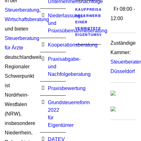
in der
Unternehmensnachfolge
Fr 08:00 -
Steuerberatung
,
KAUFPREISAUFTEILUNG
Niederlassungs-
BEI ERWERB
12:00
Wirtschaftsberatung
EINER
und
und bieten
VERMIETETEN
Praxisübernahmeberatung
EIGENTUMSWOHNUNG
Steuerberatung
Zuständige
Kooperationsberatung
für Ärzte
Kammer:
deutschlandweit.
Praxisabgabe-
Steuerberat
Regionaler
und
Düsseldorf
Nachfolgeberatung
Schwerpunkt
ist
Praxisbewertung
Nordrhein-
Grundsteuerreform
Westfalen
2022
(NRW),
für
insbesondere
Eigentümer
Niederrhein,
DATEV