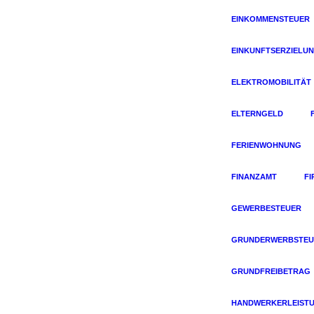
EINKOMMENSTEUER
EINKUNFTSERZIELU
ELEKTROMOBILITÄT
ELTERNGELD
FERIENWOHNUNG
FINANZAMT
F
GEWERBESTEUER
GRUNDERWERBSTEU
GRUNDFREIBETRAG
HANDWERKERLEIST