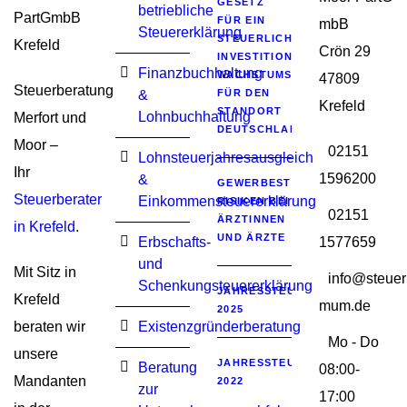
GESETZ
betriebliche
FÜR EIN
mbB
Steuererklärung
STEUERLICHES
Crön 29
INVESTITIONSSOFORTPROGRA
Finanzbuchhaltung
WACHSTUMSIMPULSE
47809
Steuerberatung
&
FÜR DEN
Krefeld
STANDORT
Lohnbuchhaltung
Merfort und
DEUTSCHLAND
Moor –
02151
Lohnsteuerjahresausgleich
Ihr
1596200
&
GEWERBESTEUERLICHE
Steuerberater
Einkommensteuererklärung
RISIKEN BEI
02151
ÄRZTINNEN
in Krefeld
.
UND ÄRZTE
Erbschafts-
1577659
und
Mit Sitz in
info@steuer
Schenkungsteuererklärung
JAHRESSTEUERGESETZ
Krefeld
mum.de
2025
beraten wir
Existenzgründerberatung
Mo - Do
unsere
JAHRESSTEUERGESETZ
Beratung
08:00-
Mandanten
2022
zur
17:00