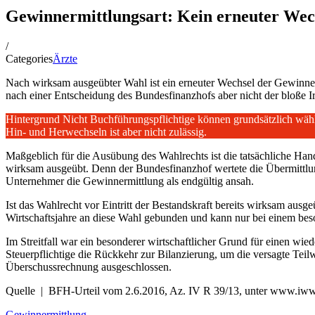
Gewinnermittlungsart: Kein erneuter Wec
/
Categories
Ärzte
Nach wirksam ausgeübter Wahl ist ein erneuter Wechsel der Gewinnermi
nach einer Entscheidung des Bundesfinanzhofs aber nicht der bloße Ir
Hintergrund Nicht Buchführungspflichtige können grundsätzlich wähl
Hin- und Herwechseln ist aber nicht zulässig.
Maßgeblich für die Ausübung des Wahlrechts ist die tatsächliche Han
wirksam ausgeübt. Denn der Bundesfinanzhof wertete die Übermittl
Unternehmer die Gewinnermittlung als endgültig ansah.
Ist das Wahlrecht vor Eintritt der Bestandskraft bereits wirksam ausg
Wirtschaftsjahre an diese Wahl gebunden und kann nur bei einem bes
Im Streitfall war ein besonderer wirtschaftlicher Grund für einen wi
Steuerpflichtige die Rückkehr zur Bilanzierung, um die versagte Te
Überschussrechnung ausgeschlossen.
Quelle | BFH-Urteil vom 2.6.2016, Az. IV R 39/13, unter www.iww
Gewinnermittlung