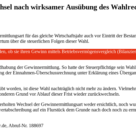
hsel nach wirksamer Ausübung des Wahlre
ttlungsart für das gleiche Wirtschaftsjahr auch vor Eintritt der Besta
rtum über die steuerlichen Folgen dieser Wahl.
en, ob sie ihren Gewinn mittels Betriebsvermögensvergleich (Bilanzie
dhabung der Gewinnermittlung. So hatte der Steuerpflichtige sein Wah
ung der Einnahmen-Überschussrechnung unter Erklärung eines Übergang
eübt worden, ist diese Wahl nachträglich nicht mehr zu ändern. Vielmehr
onderen Grund vor Ablauf dieser Frist wieder zurückwechseln.
ederholten Wechsel der Gewinnermittlungsart weder ersichtlich, noch wu
ilwertabschreibung auf ein Flurstück dem Grunde nach doch noch zu erm
.de, Abruf-Nr. 188697