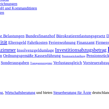
zeich­nun­gen
bH und Kommanditisten
ten
e Belastungen
Bundesfinanzhof
Bürokratieentlastungsgesetz
D
ität
Elterngeld
Fahrtkosten
Ferienwohnung
Finanzamt
Firmen
tszimmer
Investitionsabzugsbetrag
Insolvenzgeldumlage
en
Ordnungsgemäße Kassenführung
Pensionsrück
Pensionsrückstellung
Sonderausgaben
Verlustausgleich
Vorsteuerabzu
Transparenzregister
ng
,
Wirtschaftsberatung
und bieten
Steuerberatung für Ärzte
deutschlan