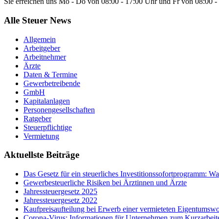
Sie erreichen uns Mo - Do von 08:00 - 17:00 Uhr und Fr von 08:00 - 
Alle Steuer News
Allgemein
Arbeitgeber
Arbeitnehmer
Ärzte
Daten & Termine
Gewerbetreibende
GmbH
Kapitalanlagen
Personengesellschaften
Ratgeber
Steuerpflichtige
Vermietung
Aktuellste Beiträge
Das Gesetz für ein steuerliches Investitionssofortprogramm: 
Gewerbesteuerliche Risiken bei Ärztinnen und Ärzte
Jahressteuergesetz 2025
Jahressteuergesetz 2022
Kaufpreisaufteilung bei Erwerb einer vermieteten Eigentums
Corona-Virus: Informationen für Unternehmen zum Kurzarbeit