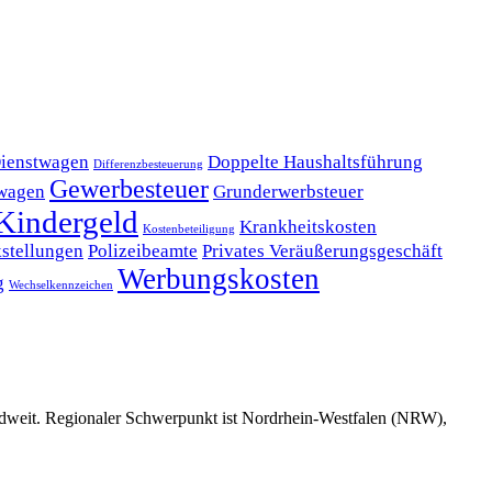
ienstwagen
Doppelte Haushaltsführung
Differenzbesteuerung
Gewerbesteuer
wagen
Grunderwerbsteuer
Kindergeld
Krankheitskosten
Kostenbeteiligung
stellungen
Polizeibeamte
Privates Veräußerungsgeschäft
Werbungskosten
g
Wechselkennzeichen
dweit. Regionaler Schwerpunkt ist Nordrhein-Westfalen (NRW),