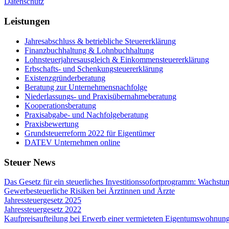
Datenschutz
Leistungen
Jahresabschluss & betriebliche Steuererklärung
Finanzbuchhaltung & Lohnbuchhaltung
Lohnsteuerjahresausgleich & Einkommensteuererklärung
Erbschafts- und Schenkungsteuererklärung
Existenzgründerberatung
Beratung zur Unternehmensnachfolge
Niederlassungs- und Praxisübernahmeberatung
Kooperationsberatung
Praxisabgabe- und Nachfolgeberatung
Praxisbewertung
Grundsteuerreform 2022 für Eigentümer
DATEV Unternehmen online
Steuer News
Das Gesetz für ein steuerliches Investitionssofortprogramm: Wachstu
Gewerbesteuerliche Risiken bei Ärztinnen und Ärzte
Jahressteuergesetz 2025
Jahressteuergesetz 2022
Kaufpreisaufteilung bei Erwerb einer vermieteten Eigentumswohnun