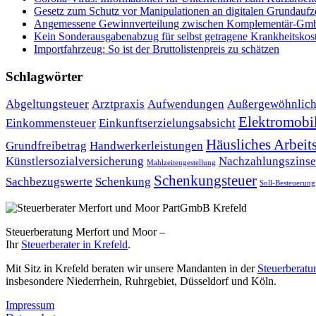
Ge­setz zum Schutz vor Ma­ni­pu­la­tio­nen an di­gi­ta­len Grund­auf­
Angemessene Gewinnverteilung zwischen Komplementär-Gm
Kein Sonderausgabenabzug für selbst getragene Krankheitskos
Importfahrzeug: So ist der Bruttolistenpreis zu schätzen
Schlagwörter
Abgeltungsteuer
Arztpraxis
Aufwendungen
Außergewöhnlich
Elektromobil
Einkommensteuer
Einkunftserzielungsabsicht
Häusliches Arbei
Grundfreibetrag
Handwerkerleistungen
Künstlersozialversicherung
Nachzahlungszins
Mahlzeitengestellung
Schenkungsteuer
Sachbezugswerte
Schenkung
Soll-Besteuerung
Steuerberatung Merfort und Moor –
Ihr
Steuerberater in Krefeld
.
Mit Sitz in Krefeld beraten wir unsere Mandanten in der
Steuerberatu
insbesondere Niederrhein, Ruhrgebiet, Düsseldorf und Köln.
Impressum