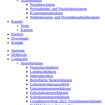
Ärzteberatung
Praxisbewertung
Praxisabgabe- und Nachfolgeberatung
Kooperationsberatung
Niederlassungs- und Praxisübernahmeberatung
Kanzlei
Team
Karriere
Karriere
Downloads
Kontakt
Startseite
Heilberufe
Leistungen
Steuerberatung
Finanzbuchhaltung
Lohnbuchhaltung
Jahresabschluss
Betriebliche Steuererklärung
Lohnsteuerjahresausgleich
Einkommensteuererklärung
Erbschaftssteuererklärung
Schenkungsteuererklärung
Grundsteuerreform 2022: Feststellungserklärung