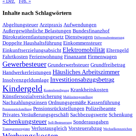
« Dez.
Feb. »
Inhalte nach Schlagwörtern
Abgeltungsteuer
Arztpraxis
Aufwendungen
Außergewöhnliche Belastungen
Bundesfinanzhof
Bürokratieentlastungsgesetz
Dienstwagen
Differenzbesteuerung
Doppelte Haushaltsführung
Einkommensteuer
Elektromobilität
Einkunftserzielungsabsicht
Elterngeld
Fahrtkosten
Ferienwohnung
Finanzamt
Firmenwagen
Gewerbesteuer
Grunderwerbsteuer
Grundfreibetrag
Häusliches Arbeitszimmer
Handwerkerleistungen
Investitionsabzugsbetrag
Insolvenzgeldumlage
Kindergeld
Krankheitskosten
Kostenbeteiligung
Künstlersozialversicherung
Mahlzeitengestellung
Nachzahlungszinsen
Ordnungsgemäße Kassenführung
Pensionsrückstellungen
Polizeibeamte
Pensionsrückstellung
Privates Veräußerungsgeschäft
Sachbezugswerte
Schenkung
Schenkungsteuer
Sonderausgaben
Soll-Besteuerung
Verlustausgleich
Vorsteuerabzug
Transparenzregister
Wechselkennzeichen