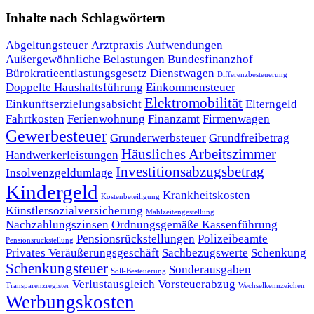
Inhalte nach Schlagwörtern
Abgeltungsteuer
Arztpraxis
Aufwendungen
Außergewöhnliche Belastungen
Bundesfinanzhof
Bürokratieentlastungsgesetz
Dienstwagen
Differenzbesteuerung
Doppelte Haushaltsführung
Einkommensteuer
Elektromobilität
Einkunftserzielungsabsicht
Elterngeld
Fahrtkosten
Ferienwohnung
Finanzamt
Firmenwagen
Gewerbesteuer
Grunderwerbsteuer
Grundfreibetrag
Häusliches Arbeitszimmer
Handwerkerleistungen
Investitionsabzugsbetrag
Insolvenzgeldumlage
Kindergeld
Krankheitskosten
Kostenbeteiligung
Künstlersozialversicherung
Mahlzeitengestellung
Nachzahlungszinsen
Ordnungsgemäße Kassenführung
Pensionsrückstellungen
Polizeibeamte
Pensionsrückstellung
Privates Veräußerungsgeschäft
Sachbezugswerte
Schenkung
Schenkungsteuer
Sonderausgaben
Soll-Besteuerung
Verlustausgleich
Vorsteuerabzug
Transparenzregister
Wechselkennzeichen
Werbungskosten