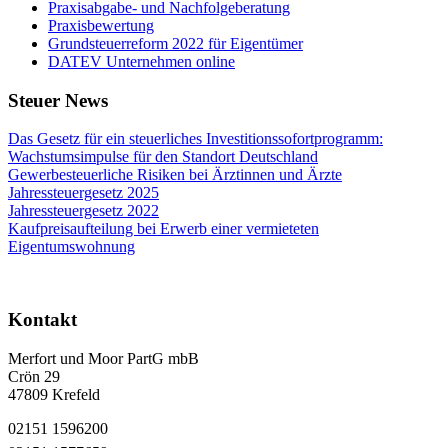
Praxisabgabe- und Nachfolgeberatung
Praxisbewertung
Grundsteuerreform 2022 für Eigentümer
DATEV Unternehmen online
Steuer News
Das Gesetz für ein steuerliches Investitionssofortprogramm:
Wachstumsimpulse für den Standort Deutschland
Gewerbesteuerliche Risiken bei Ärztinnen und Ärzte
Jahressteuergesetz 2025
Jahressteuergesetz 2022
Kaufpreisaufteilung bei Erwerb einer vermieteten
Eigentumswohnung
Kontakt
Merfort und Moor PartG mbB
Crön 29
47809 Krefeld
02151 1596200