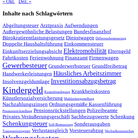
« Okt.
Dez. »
Inhalte nach Schlagwörtern
Abgeltungsteuer
Arztpraxis
Aufwendungen
Außergewöhnliche Belastungen
Bundesfinanzhof
Bürokratieentlastungsgesetz
Dienstwagen
Differenzbesteuerung
Doppelte Haushaltsführung
Einkommensteuer
Elektromobilität
Einkunftserzielungsabsicht
Elterngeld
Fahrtkosten
Ferienwohnung
Finanzamt
Firmenwagen
Gewerbesteuer
Grunderwerbsteuer
Grundfreibetrag
Häusliches Arbeitszimmer
Handwerkerleistungen
Investitionsabzugsbetrag
Insolvenzgeldumlage
Kindergeld
Krankheitskosten
Kostenbeteiligung
Künstlersozialversicherung
Mahlzeitengestellung
Nachzahlungszinsen
Ordnungsgemäße Kassenführung
Pensionsrückstellungen
Polizeibeamte
Pensionsrückstellung
Privates Veräußerungsgeschäft
Sachbezugswerte
Schenkung
Schenkungsteuer
Sonderausgaben
Soll-Besteuerung
Verlustausgleich
Vorsteuerabzug
Transparenzregister
Wechselkennzeichen