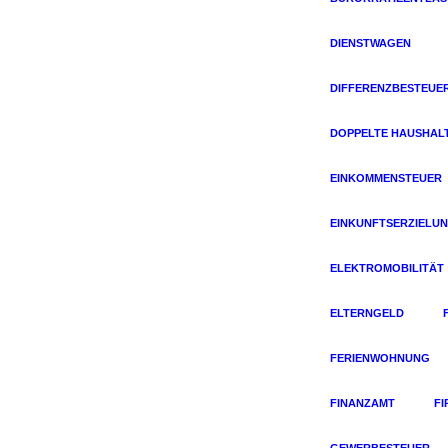
DIENSTWAGEN
DIFFERENZBESTEUE
DOPPELTE HAUSHAL
EINKOMMENSTEUER
EINKUNFTSERZIELU
ELEKTROMOBILITÄT
ELTERNGELD
FERIENWOHNUNG
FINANZAMT
F
GEWERBESTEUER