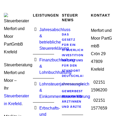
LEISTUNGEN
STEUER
KONTAKT
NEWS
Jahresabschluss
Merfort und
DAS
&
Moor PartG
GESETZ
betriebliche
FÜR EIN
mbB
Steuererklärung
STEUERLICHES
Crön 29
INVESTITIONSSOFORTPROGRA
Finanzbuchhaltung
WACHSTUMSIMPULSE
47809
Steuerberatung
&
FÜR DEN
Krefeld
STANDORT
Lohnbuchhaltung
Merfort und
DEUTSCHLAND
Moor –
02151
Lohnsteuerjahresausgleich
Ihr
1596200
&
GEWERBESTEUERLICHE
Steuerberater
Einkommensteuererklärung
RISIKEN BEI
02151
ÄRZTINNEN
in Krefeld
.
UND ÄRZTE
Erbschafts-
1577659
und