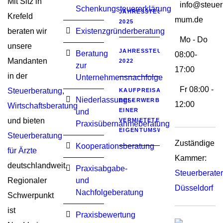
Mit Sitz in
info@steuer
Schenkungsteuererklärung
JAHRESSTEUERGESETZ
Krefeld
mum.de
2025
beraten wir
Existenzgründerberatung
Mo - Do
unsere
JAHRESSTEUERGESETZ
Beratung
08:00-
Mandanten
2022
zur
17:00
in der
Unternehmensnachfolge
Fr 08:00 -
Steuerberatung
,
KAUFPREISAUFTEILUNG
Niederlassungs-
BEI ERWERB
12:00
Wirtschaftsberatung
EINER
und
und bieten
VERMIETETEN
Praxisübernahmeberatung
EIGENTUMSWOHNUNG
Steuerberatung
Zuständige
Kooperationsberatung
für Ärzte
Kammer:
deutschlandweit.
Praxisabgabe-
Steuerberat
Regionaler
und
Düsseldorf
Nachfolgeberatung
Schwerpunkt
ist
Praxisbewertung